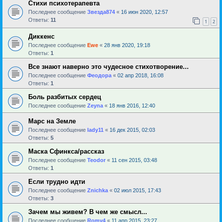
Стихи психотерапевта
Последнее сообщение
Звезда874
«
16 июн 2020, 12:57
Ответы:
11
1
2
Диккенс
Последнее сообщение
Ewe
«
28 янв 2020, 19:18
Ответы:
1
Все знают наверно это чудесное стихотворение...
Последнее сообщение
Феодора
«
02 апр 2018, 16:08
Ответы:
1
Боль разбитых сердец
Последнее сообщение
Zeyna
«
18 янв 2016, 12:40
Марс на Земле
Последнее сообщение
lady11
«
16 дек 2015, 02:03
Ответы:
5
Маска Сфинкса/рассказ
Последнее сообщение
Teodor
«
11 сен 2015, 03:48
Ответы:
1
Если трудно идти
Последнее сообщение
Znichka
«
02 июл 2015, 17:43
Ответы:
3
Зачем мы живем? В чем же смысл...
Последнее сообщение
Romy4
«
11 апр 2015, 23:27