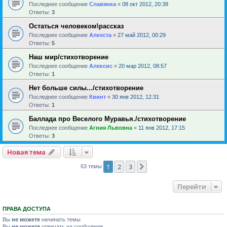
Последнее сообщение
Славянка
«
08 окт 2012, 20:38
Ответы:
3
Остаться человеком\рассказ
Последнее сообщение
Алкеста
«
27 май 2012, 00:29
Ответы:
5
Наш мир/стихотворение
Последнее сообщение
Алексис
«
20 мар 2012, 08:57
Ответы:
1
Нет больше силы.../стихотворение
Последнее сообщение
Квинт
«
30 янв 2012, 12:31
Ответы:
1
Баллада про Веселого Муравья./стихотворение
Последнее сообщение
Агния Львовна
«
11 янв 2012, 17:15
Ответы:
3
Новая тема
1
2
3
След.
63 темы
Перейти
ПРАВА ДОСТУПА
Вы
не можете
начинать темы
Вы
не можете
отвечать на сообщения