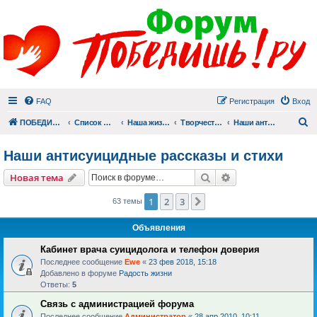
FAQ
Регистрация
Вход
П
ПОБЕДИШЬ.РУ
Список форумов
Наша жизнь (не всё же о суициде!)
Творчество
Наши антисуицидные рассказы и стихи
Наши антисуицидные рассказы и стихи
Поиск
Расширенный пои
Новая тема
1
2
3
След.
63 темы
Объявления
Кабинет врача суицидолога и телефон доверия
Последнее сообщение
Ewe
«
23 фев 2018, 15:18
Добавлено в форуме
Радость жизни
Ответы:
5
Связь с администрацией форума
Последнее сообщение
Администратор
«
28 апр 2010, 10:11