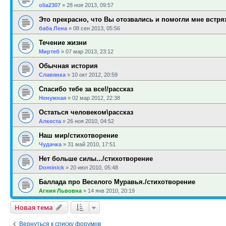
olia2307
»
28 ноя 2013, 09:57
Это прекрасно, что Вы отозвались и помогли мне встря
баба Лена
»
08 сен 2013, 05:56
Течение жизни
Миртеб
»
07 мар 2013, 23:12
Обычная история
Славянка
»
10 окт 2012, 20:59
Спасибо тебе за все!/рассказ
Ненужная
»
02 мар 2012, 22:38
Остаться человеком\рассказ
Алкеста
»
26 ноя 2010, 04:52
Наш мир/стихотворение
Чудачка
»
31 май 2010, 17:51
Нет больше силы.../стихотворение
Dominick
»
20 июл 2010, 05:48
Баллада про Веселого Муравья./стихотворение
Агния Львовна
»
14 янв 2010, 20:19
Новая тема
Вернуться к списку форумов