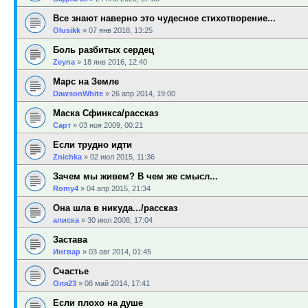
Все знают наверно это чудесное стихотворение...
Olusikk
»
07 янв 2018, 13:25
Боль разбитых сердец
Zeyna
»
18 янв 2016, 12:40
Марс на Земле
DawsonWhite
»
26 апр 2014, 19:00
Маска Сфинкса/рассказ
Сарт
»
03 ноя 2009, 00:21
Если трудно идти
Znichka
»
02 июл 2015, 11:36
Зачем мы живем? В чем же смысл...
Romy4
»
04 апр 2015, 21:34
Она шла в никуда.../рассказ
алиска
»
30 июл 2008, 17:04
Застава
Ингвар
»
03 авг 2014, 01:45
Счастье
Оля23
»
08 май 2014, 17:41
Если плохо на душе