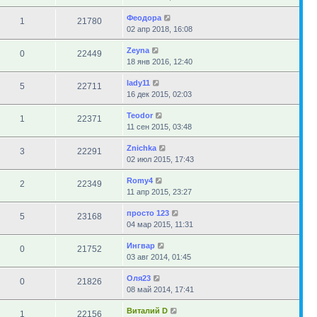
Феодора
1
21780
02 апр 2018, 16:08
Zeyna
0
22449
18 янв 2016, 12:40
lady11
5
22711
16 дек 2015, 02:03
Teodor
1
22371
11 сен 2015, 03:48
Znichka
3
22291
02 июл 2015, 17:43
Romy4
2
22349
11 апр 2015, 23:27
просто 123
5
23168
04 мар 2015, 11:31
Ингвар
0
21752
03 авг 2014, 01:45
Оля23
0
21826
08 май 2014, 17:41
Виталий D
1
22156