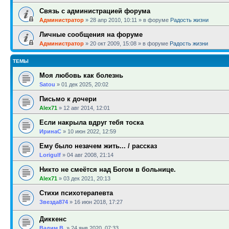
Связь с администрацией форума
Администратор
»
28 апр 2010, 10:11
» в форуме
Радость жизни
Личные сообщения на форуме
Администратор
»
20 окт 2009, 15:08
» в форуме
Радость жизни
ТЕМЫ
Моя любовь как болезнь
Satou
»
01 дек 2025, 20:02
Письмо к дочери
Alex71
»
12 авг 2014, 12:01
Если накрыла вдруг тебя тоска
ИринаC
»
10 июн 2022, 12:59
Ему было незачем жить... / рассказ
Lorigulf
»
04 авг 2008, 21:14
Никто не смеётся над Богом в больнице.
Alex71
»
03 дек 2021, 20:13
Стихи психотерапевта
Звезда874
»
16 июн 2018, 17:27
Диккенс
Вадим В.
»
24 янв 2020, 07:33