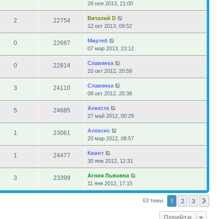
28 ноя 2013, 21:00
Виталий D
2
22754
12 окт 2013, 09:52
Миртеб
0
22667
07 мар 2013, 23:12
Славянка
0
22814
10 окт 2012, 20:59
Славянка
3
24110
08 окт 2012, 20:38
Алкеста
5
24685
27 май 2012, 00:29
Алексис
1
23061
20 мар 2012, 08:57
Квинт
1
24477
30 янв 2012, 12:31
Агния Львовна
3
23399
11 янв 2012, 17:15
1
2
3
Сл
63 темы
Перейти