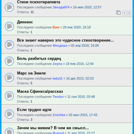
Стихи психотерапевта
Последнее сообщение
Звезда874
«
16 июн 2020, 12:57
Ответы:
11
1
2
Диккенс
Последнее сообщение
Ewe
«
28 янв 2020, 19:18
Ответы:
1
Все знают наверно это чудесное стихотворение...
Последнее сообщение
Феодора
«
02 апр 2018, 16:08
Ответы:
1
Боль разбитых сердец
Последнее сообщение
Zeyna
«
18 янв 2016, 12:40
Марс на Земле
Последнее сообщение
lady11
«
16 дек 2015, 02:03
Ответы:
5
Маска Сфинкса/рассказ
Последнее сообщение
Teodor
«
11 сен 2015, 03:48
Ответы:
1
Если трудно идти
Последнее сообщение
Znichka
«
02 июл 2015, 17:43
Ответы:
3
Зачем мы живем? В чем же смысл...
Последнее сообщение
Romy4
«
11 апр 2015, 23:27