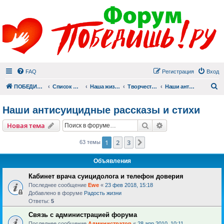
FAQ
Регистрация
Вход
П
ПОБЕДИШЬ.РУ
Список форумов
Наша жизнь (не всё же о суициде!)
Творчество
Наши антисуицидные рассказы и стихи
Наши антисуицидные рассказы и стихи
Поиск
Расширенный пои
Новая тема
1
2
3
След.
63 темы
Объявления
Кабинет врача суицидолога и телефон доверия
Последнее сообщение
Ewe
«
23 фев 2018, 15:18
Добавлено в форуме
Радость жизни
Ответы:
5
Связь с администрацией форума
Последнее сообщение
Администратор
«
28 апр 2010, 10:11