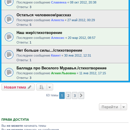
Последнее сообщение
Славянка
«
08 окт 2012, 20:38
Ответы:
3
Остаться человеком\рассказ
Последнее сообщение
Алкеста
«
27 май 2012, 00:29
Ответы:
5
Наш мир/стихотворение
Последнее сообщение
Алексис
«
20 мар 2012, 08:57
Ответы:
1
Нет больше силы.../стихотворение
Последнее сообщение
Квинт
«
30 янв 2012, 12:31
Ответы:
1
Баллада про Веселого Муравья./стихотворение
Последнее сообщение
Агния Львовна
«
11 янв 2012, 17:15
Ответы:
3
Новая тема
1
2
3
След.
63 темы
Перейти
ПРАВА ДОСТУПА
Вы
не можете
начинать темы
Вы
не можете
отвечать на сообщения