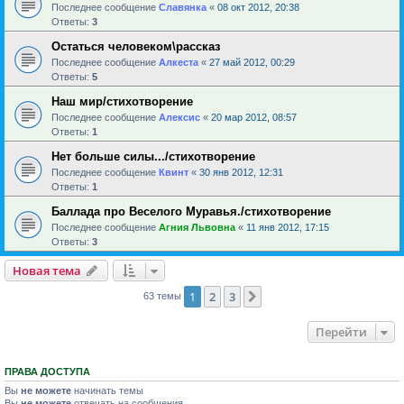
Последнее сообщение
Славянка
«
08 окт 2012, 20:38
Ответы:
3
Остаться человеком\рассказ
Последнее сообщение
Алкеста
«
27 май 2012, 00:29
Ответы:
5
Наш мир/стихотворение
Последнее сообщение
Алексис
«
20 мар 2012, 08:57
Ответы:
1
Нет больше силы.../стихотворение
Последнее сообщение
Квинт
«
30 янв 2012, 12:31
Ответы:
1
Баллада про Веселого Муравья./стихотворение
Последнее сообщение
Агния Львовна
«
11 янв 2012, 17:15
Ответы:
3
Новая тема
1
2
3
След.
63 темы
Перейти
ПРАВА ДОСТУПА
Вы
не можете
начинать темы
Вы
не можете
отвечать на сообщения