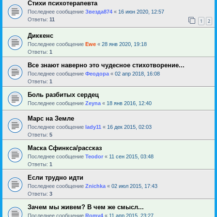
Стихи психотерапевта
Последнее сообщение
Звезда874
«
16 июн 2020, 12:57
Ответы:
11
1
2
Диккенс
Последнее сообщение
Ewe
«
28 янв 2020, 19:18
Ответы:
1
Все знают наверно это чудесное стихотворение...
Последнее сообщение
Феодора
«
02 апр 2018, 16:08
Ответы:
1
Боль разбитых сердец
Последнее сообщение
Zeyna
«
18 янв 2016, 12:40
Марс на Земле
Последнее сообщение
lady11
«
16 дек 2015, 02:03
Ответы:
5
Маска Сфинкса/рассказ
Последнее сообщение
Teodor
«
11 сен 2015, 03:48
Ответы:
1
Если трудно идти
Последнее сообщение
Znichka
«
02 июл 2015, 17:43
Ответы:
3
Зачем мы живем? В чем же смысл...
Последнее сообщение
Romy4
«
11 апр 2015, 23:27