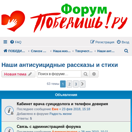
FAQ
Регистрация
Вход
П
ПОБЕДИШЬ.РУ
Список форумов
Наша жизнь (не всё же о суициде!)
Творчество
Наши антисуицидные рассказы и стихи
Наши антисуицидные рассказы и стихи
Поиск
Расширенный пои
Новая тема
1
2
3
След.
63 темы
Объявления
Кабинет врача суицидолога и телефон доверия
Последнее сообщение
Ewe
«
23 фев 2018, 15:18
Добавлено в форуме
Радость жизни
Ответы:
5
Связь с администрацией форума
Последнее сообщение
Администратор
«
28 апр 2010, 10:11