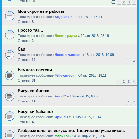
Ответы:
37
1
2
3
4
Мои скромные работы
Последнее сообщение
Андрей1
«
17 янв 2017, 16:44
Ответы:
8
Просто так...
Последнее сообщение
Ленинградка
«
10 авг 2016, 08:19
Ответы:
2
Саи
Последнее сообщение
Непонимающая
«
16 янв 2016, 19:09
Ответы:
14
1
2
Немного пастели
Последнее сообщение
Yellowmoon
«
04 окт 2015, 18:11
Ответы:
31
1
2
3
4
Рисунки Ангела
Последнее сообщение
Angel2
«
16 июн 2015, 09:36
Ответы:
14
1
2
Рисунки Nalianick
Последнее сообщение
ИринаВ
«
09 июн 2015, 15:14
Ответы:
4
Изобразительное искусство. Творчество участников.
Последнее сообщение
Марина123
«
31 мар 2015, 12:46