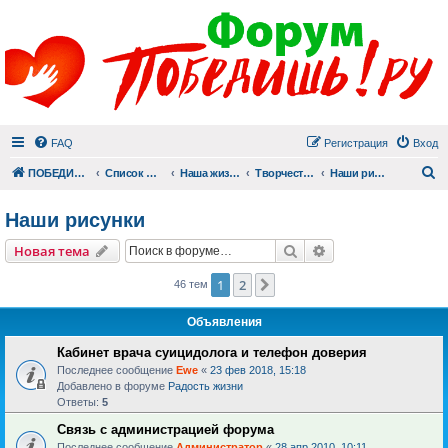
FAQ
Регистрация
Вход
П
ПОБЕДИШЬ.РУ
Список форумов
Наша жизнь (не всё же о суициде!)
Творчество
Наши рисунки
Наши рисунки
Поиск
Расширенный пои
Новая тема
1
2
След.
46 тем
Объявления
Кабинет врача суицидолога и телефон доверия
Последнее сообщение
Ewe
«
23 фев 2018, 15:18
Добавлено в форуме
Радость жизни
Ответы:
5
Связь с администрацией форума
Последнее сообщение
Администратор
«
28 апр 2010, 10:11