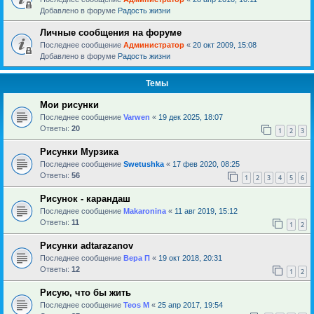
Добавлено в форуме
Радость жизни
Личные сообщения на форуме
Последнее сообщение
Администратор
«
20 окт 2009, 15:08
Добавлено в форуме
Радость жизни
Темы
Мои рисунки
Последнее сообщение
Varwen
«
19 дек 2025, 18:07
Ответы:
20
1
2
3
Рисунки Мурзика
Последнее сообщение
Swetushka
«
17 фев 2020, 08:25
Ответы:
56
1
2
3
4
5
6
Рисунок - карандаш
Последнее сообщение
Makaronina
«
11 авг 2019, 15:12
Ответы:
11
1
2
Рисунки adtarazanov
Последнее сообщение
Вера П
«
19 окт 2018, 20:31
Ответы:
12
1
2
Рисую, что бы жить
Последнее сообщение
Teos M
«
25 апр 2017, 19:54