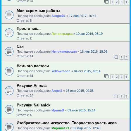
Ответы:
37
1
2
3
4
Мои скромные работы
Последнее сообщение
Андрей1
«
17 янв 2017, 16:44
Ответы:
8
Просто так...
Последнее сообщение
Ленинградка
«
10 авг 2016, 08:19
Ответы:
2
Саи
Последнее сообщение
Непонимающая
«
16 янв 2016, 19:09
Ответы:
14
1
2
Немного пастели
Последнее сообщение
Yellowmoon
«
04 окт 2015, 18:11
Ответы:
31
1
2
3
4
Рисунки Ангела
Последнее сообщение
Angel2
«
16 июн 2015, 09:36
Ответы:
14
1
2
Рисунки Nalianick
Последнее сообщение
ИринаВ
«
09 июн 2015, 15:14
Ответы:
4
Изобразительное искусство. Творчество участников.
Последнее сообщение
Марина123
«
31 мар 2015, 12:46