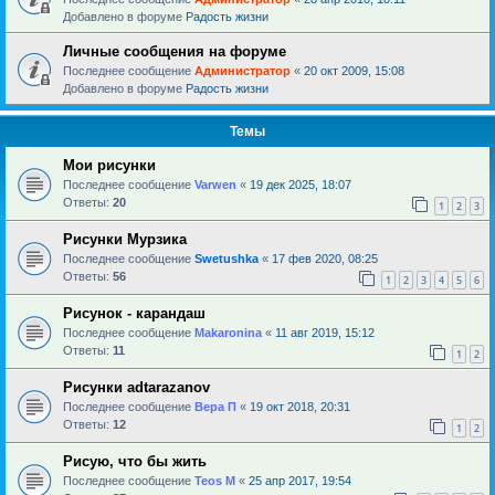
Добавлено в форуме
Радость жизни
Личные сообщения на форуме
Последнее сообщение
Администратор
«
20 окт 2009, 15:08
Добавлено в форуме
Радость жизни
Темы
Мои рисунки
Последнее сообщение
Varwen
«
19 дек 2025, 18:07
Ответы:
20
1
2
3
Рисунки Мурзика
Последнее сообщение
Swetushka
«
17 фев 2020, 08:25
Ответы:
56
1
2
3
4
5
6
Рисунок - карандаш
Последнее сообщение
Makaronina
«
11 авг 2019, 15:12
Ответы:
11
1
2
Рисунки adtarazanov
Последнее сообщение
Вера П
«
19 окт 2018, 20:31
Ответы:
12
1
2
Рисую, что бы жить
Последнее сообщение
Teos M
«
25 апр 2017, 19:54