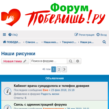
FAQ
Регистрация
Вход
П
ПОБЕДИШЬ.РУ
Список форумов
Наша жизнь (не всё же о суициде!)
Творчество
Наши рисунки
Наши рисунки
Поиск
Расширенный пои
Новая тема
1
2
След.
46 тем
Объявления
Кабинет врача суицидолога и телефон доверия
Последнее сообщение
Ewe
«
23 фев 2018, 15:18
Добавлено в форуме
Радость жизни
Ответы:
5
Связь с администрацией форума
Последнее сообщение
Администратор
«
28 апр 2010, 10:11