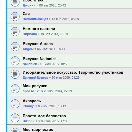
Просто так...
Джонни
»
08 авг 2016, 20:42
Саи
Непонимающая
»
13 янв 2016, 08:59
Немного пастели
Нирвана
»
19 ноя 2013, 15:19
Рисунки Ангела
Angel2
»
06 июл 2014, 18:41
Рисунки Nalianick
Nalianick
»
01 июн 2015, 18:56
Изобразительное искусство. Творчество участников.
Евгений Щенок
»
30 мар 2009, 09:23
Мои рисунки
просто 123
»
29 июн 2014, 22:39
Акварель
Юлища
»
06 июн 2010, 13:13
Просто мое баловство
Diklonius
»
09 янв 2015, 17:03
Мое творчество