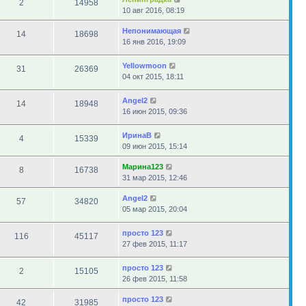
2
14958
10 авг 2016, 08:19
Непонимающая
14
18698
16 янв 2016, 19:09
Yellowmoon
31
26369
04 окт 2015, 18:11
Angel2
14
18948
16 июн 2015, 09:36
ИринаВ
4
15339
09 июн 2015, 15:14
Марина123
8
16738
31 мар 2015, 12:46
Angel2
57
34820
05 мар 2015, 20:04
просто 123
116
45117
27 фев 2015, 11:17
просто 123
2
15105
26 фев 2015, 11:58
просто 123
42
31985