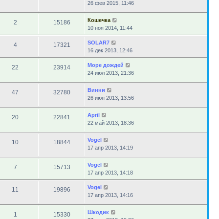
26 фев 2015, 11:46
Кошечка
2
15186
10 ноя 2014, 11:44
SOLAR7
4
17321
16 дек 2013, 12:46
Море дождей
22
23914
24 июл 2013, 21:36
Винни
47
32780
26 июн 2013, 13:56
April
20
22841
22 май 2013, 18:36
Vogel
10
18844
17 апр 2013, 14:19
Vogel
7
15713
17 апр 2013, 14:18
Vogel
11
19896
17 апр 2013, 14:16
Шкодик
1
15330