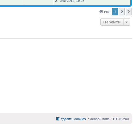
27 июл 2012, 19:26
1
2
Сл
46 тем
Перейти
Удалить cookies
Часовой пояс:
UTC+03:00