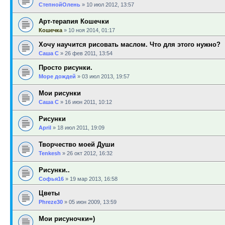
СтепнойОлень
»
10 июл 2012, 13:57
Арт-терапия Кошечки
Кошечка
»
10 ноя 2014, 01:17
Хочу научится рисовать маслом. Что для этого нужно?
Саша С
»
26 фев 2011, 13:54
Просто рисунки.
Море дождей
»
03 июл 2013, 19:57
Мои рисунки
Саша С
»
16 июн 2011, 10:12
Рисунки
April
»
18 июл 2011, 19:09
Творчество моей Души
Tenkesh
»
26 окт 2012, 16:32
Рисунки..
Софья16
»
19 мар 2013, 16:58
Цветы
Phreze30
»
05 июн 2009, 13:59
Мои рисуночки=)