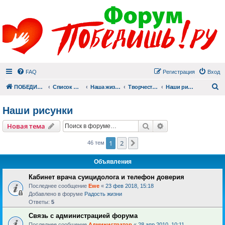
FAQ
Регистрация
Вход
П
ПОБЕДИШЬ.РУ
Список форумов
Наша жизнь (не всё же о суициде!)
Творчество
Наши рисунки
Наши рисунки
Поиск
Расширенный пои
Новая тема
1
2
След.
46 тем
Объявления
Кабинет врача суицидолога и телефон доверия
Последнее сообщение
Ewe
«
23 фев 2018, 15:18
Добавлено в форуме
Радость жизни
Ответы:
5
Связь с администрацией форума
Последнее сообщение
Администратор
«
28 апр 2010, 10:11