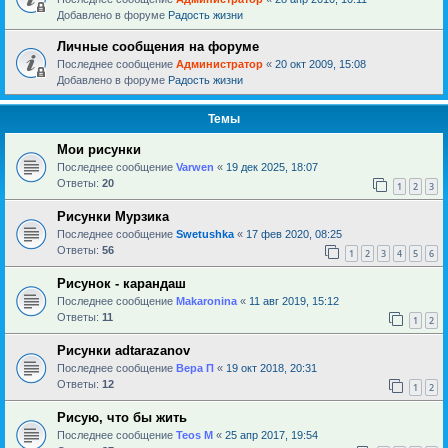
Добавлено в форуме
Радость жизни
Личные сообщения на форуме
Последнее сообщение
Администратор
«
20 окт 2009, 15:08
Добавлено в форуме
Радость жизни
Темы
Мои рисунки
Последнее сообщение
Varwen
«
19 дек 2025, 18:07
Ответы:
20
1
2
3
Рисунки Мурзика
Последнее сообщение
Swetushka
«
17 фев 2020, 08:25
Ответы:
56
1
2
3
4
5
6
Рисунок - карандаш
Последнее сообщение
Makaronina
«
11 авг 2019, 15:12
Ответы:
11
1
2
Рисунки adtarazanov
Последнее сообщение
Вера П
«
19 окт 2018, 20:31
Ответы:
12
1
2
Рисую, что бы жить
Последнее сообщение
Teos M
«
25 апр 2017, 19:54