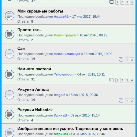
Ответы:
37
1
2
3
4
Мои скромные работы
Последнее сообщение
Андрей1
«
17 янв 2017, 16:44
Ответы:
8
Просто так...
Последнее сообщение
Ленинградка
«
10 авг 2016, 08:19
Ответы:
2
Саи
Последнее сообщение
Непонимающая
«
16 янв 2016, 19:09
Ответы:
14
1
2
Немного пастели
Последнее сообщение
Yellowmoon
«
04 окт 2015, 18:11
Ответы:
31
1
2
3
4
Рисунки Ангела
Последнее сообщение
Angel2
«
16 июн 2015, 09:36
Ответы:
14
1
2
Рисунки Nalianick
Последнее сообщение
ИринаВ
«
09 июн 2015, 15:14
Ответы:
4
Изобразительное искусство. Творчество участников.
Последнее сообщение
Марина123
«
31 мар 2015, 12:46