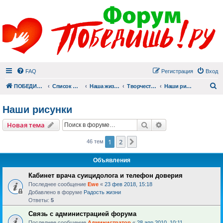
FAQ
Регистрация
Вход
П
ПОБЕДИШЬ.РУ
Список форумов
Наша жизнь (не всё же о суициде!)
Творчество
Наши рисунки
Наши рисунки
Поиск
Расширенный пои
Новая тема
1
2
След.
46 тем
Объявления
Кабинет врача суицидолога и телефон доверия
Последнее сообщение
Ewe
«
23 фев 2018, 15:18
Добавлено в форуме
Радость жизни
Ответы:
5
Связь с администрацией форума
Последнее сообщение
Администратор
«
28 апр 2010, 10:11