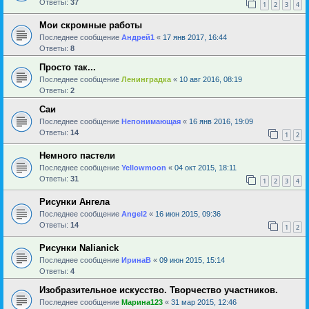
Ответы:
37
1
2
3
4
Мои скромные работы
Последнее сообщение
Андрей1
«
17 янв 2017, 16:44
Ответы:
8
Просто так...
Последнее сообщение
Ленинградка
«
10 авг 2016, 08:19
Ответы:
2
Саи
Последнее сообщение
Непонимающая
«
16 янв 2016, 19:09
Ответы:
14
1
2
Немного пастели
Последнее сообщение
Yellowmoon
«
04 окт 2015, 18:11
Ответы:
31
1
2
3
4
Рисунки Ангела
Последнее сообщение
Angel2
«
16 июн 2015, 09:36
Ответы:
14
1
2
Рисунки Nalianick
Последнее сообщение
ИринаВ
«
09 июн 2015, 15:14
Ответы:
4
Изобразительное искусство. Творчество участников.
Последнее сообщение
Марина123
«
31 мар 2015, 12:46