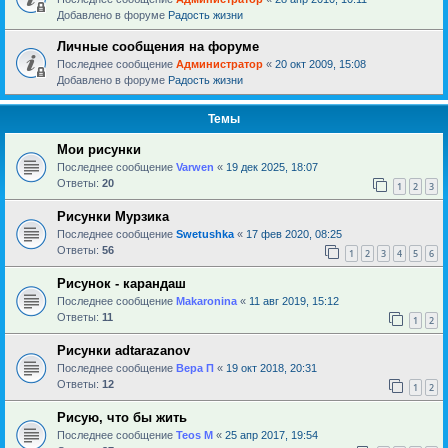
Добавлено в форуме
Радость жизни
Личные сообщения на форуме
Последнее сообщение
Администратор
«
20 окт 2009, 15:08
Добавлено в форуме
Радость жизни
Темы
Мои рисунки
Последнее сообщение
Varwen
«
19 дек 2025, 18:07
Ответы:
20
1
2
3
Рисунки Мурзика
Последнее сообщение
Swetushka
«
17 фев 2020, 08:25
Ответы:
56
1
2
3
4
5
6
Рисунок - карандаш
Последнее сообщение
Makaronina
«
11 авг 2019, 15:12
Ответы:
11
1
2
Рисунки adtarazanov
Последнее сообщение
Вера П
«
19 окт 2018, 20:31
Ответы:
12
1
2
Рисую, что бы жить
Последнее сообщение
Teos M
«
25 апр 2017, 19:54