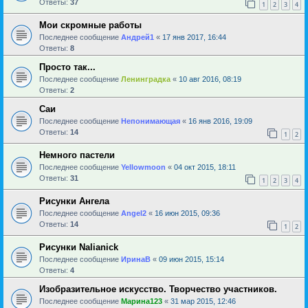
Ответы:
37
1
2
3
4
Мои скромные работы
Последнее сообщение
Андрей1
«
17 янв 2017, 16:44
Ответы:
8
Просто так...
Последнее сообщение
Ленинградка
«
10 авг 2016, 08:19
Ответы:
2
Саи
Последнее сообщение
Непонимающая
«
16 янв 2016, 19:09
Ответы:
14
1
2
Немного пастели
Последнее сообщение
Yellowmoon
«
04 окт 2015, 18:11
Ответы:
31
1
2
3
4
Рисунки Ангела
Последнее сообщение
Angel2
«
16 июн 2015, 09:36
Ответы:
14
1
2
Рисунки Nalianick
Последнее сообщение
ИринаВ
«
09 июн 2015, 15:14
Ответы:
4
Изобразительное искусство. Творчество участников.
Последнее сообщение
Марина123
«
31 мар 2015, 12:46