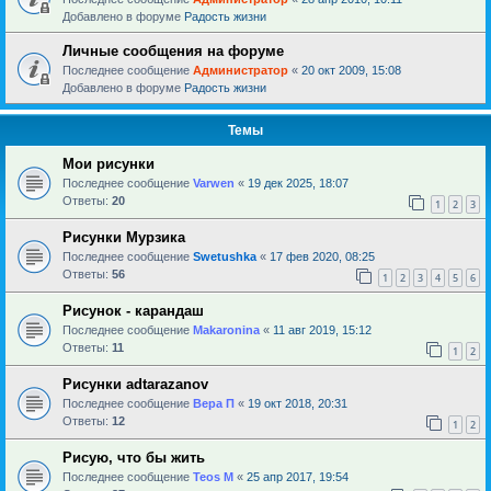
Добавлено в форуме
Радость жизни
Личные сообщения на форуме
Последнее сообщение
Администратор
«
20 окт 2009, 15:08
Добавлено в форуме
Радость жизни
Темы
Мои рисунки
Последнее сообщение
Varwen
«
19 дек 2025, 18:07
Ответы:
20
1
2
3
Рисунки Мурзика
Последнее сообщение
Swetushka
«
17 фев 2020, 08:25
Ответы:
56
1
2
3
4
5
6
Рисунок - карандаш
Последнее сообщение
Makaronina
«
11 авг 2019, 15:12
Ответы:
11
1
2
Рисунки adtarazanov
Последнее сообщение
Вера П
«
19 окт 2018, 20:31
Ответы:
12
1
2
Рисую, что бы жить
Последнее сообщение
Teos M
«
25 апр 2017, 19:54