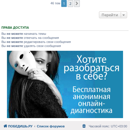
1
2
След.
46 тем
Перейти
ПРАВА ДОСТУПА
Вы
не можете
начинать темы
Вы
не можете
отвечать на сообщения
Вы
не можете
редактировать свои сообщения
Вы
не можете
удалять свои сообщения
ПОБЕДИШЬ.РУ
Список форумов
Часовой пояс:
UTC+03:00