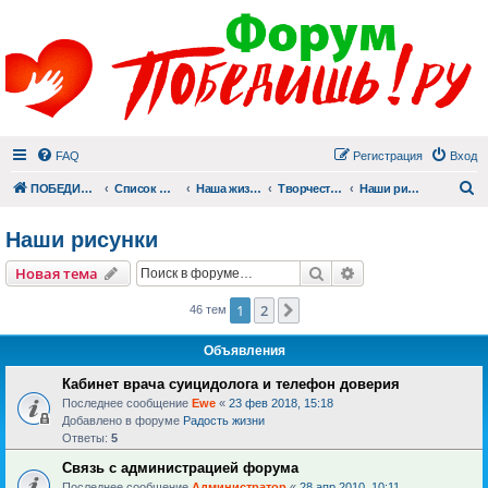
FAQ
Регистрация
Вход
П
ПОБЕДИШЬ.РУ
Список форумов
Наша жизнь (не всё же о суициде!)
Творчество
Наши рисунки
Наши рисунки
Поиск
Расширенный пои
Новая тема
1
2
След.
46 тем
Объявления
Кабинет врача суицидолога и телефон доверия
Последнее сообщение
Ewe
«
23 фев 2018, 15:18
Добавлено в форуме
Радость жизни
Ответы:
5
Связь с администрацией форума
Последнее сообщение
Администратор
«
28 апр 2010, 10:11