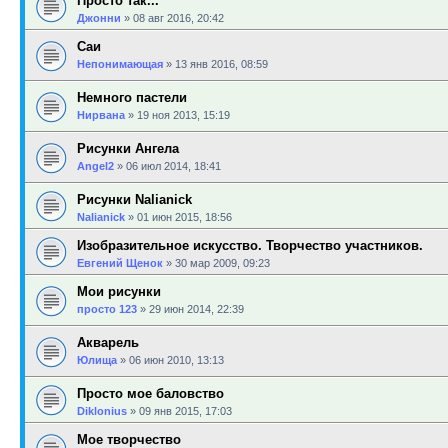
Просто так...
Джонни
»
08 авг 2016, 20:42
Саи
Непонимающая
»
13 янв 2016, 08:59
Немного пастели
Нирвана
»
19 ноя 2013, 15:19
Рисунки Ангела
Angel2
»
06 июл 2014, 18:41
Рисунки Nalianick
Nalianick
»
01 июн 2015, 18:56
Изобразительное искусство. Творчество участников.
Евгений Щенок
»
30 мар 2009, 09:23
Мои рисунки
просто 123
»
29 июн 2014, 22:39
Акварель
Юлища
»
06 июн 2010, 13:13
Просто мое баловство
Diklonius
»
09 янв 2015, 17:03
Мое творчество