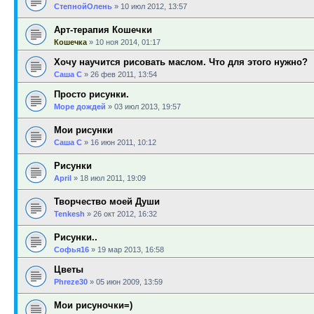
СтепнойОлень
»
10 июл 2012, 13:57
Арт-терапия Кошечки
Кошечка
»
10 ноя 2014, 01:17
Хочу научится рисовать маслом. Что для этого нужно?
Саша С
»
26 фев 2011, 13:54
Просто рисунки.
Море дождей
»
03 июл 2013, 19:57
Мои рисунки
Саша С
»
16 июн 2011, 10:12
Рисунки
April
»
18 июл 2011, 19:09
Творчество моей Души
Tenkesh
»
26 окт 2012, 16:32
Рисунки..
Софья16
»
19 мар 2013, 16:58
Цветы
Phreze30
»
05 июн 2009, 13:59
Мои рисуночки=)