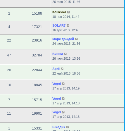
26 фев 2015, 11:46
Кошечка
2
15188
10 ноя 2014, 11:44
SOLAR7
4
17321
16 дек 2013, 12:46
Море дождей
22
23916
24 июл 2013, 21:36
Винни
47
32784
26 июн 2013, 13:56
April
20
22844
22 май 2013, 18:36
Vogel
10
18845
17 апр 2013, 14:19
Vogel
7
15715
17 апр 2013, 14:18
Vogel
11
19901
17 апр 2013, 14:16
Шкодик
1
15331