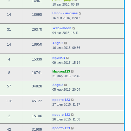
2
14961
10 авг 2016, 08:19
Непонимающая
14
18698
16 янв 2016, 19:09
Yellowmoon
31
26370
04 окт 2015, 18:11
Angel2
14
18950
16 июн 2015, 09:36
ИринаВ
4
15339
09 июн 2015, 15:14
Марина123
8
16741
31 мар 2015, 12:46
Angel2
57
34828
05 мар 2015, 20:04
просто 123
116
45122
27 фев 2015, 11:17
просто 123
2
15106
26 фев 2015, 11:58
просто 123
42
31989