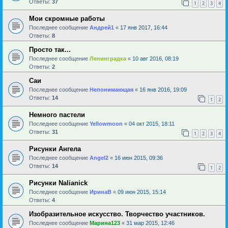
Ответы:
37
1
2
3
4
Мои скромные работы
Последнее сообщение
Андрей1
«
17 янв 2017, 16:44
Ответы:
8
Просто так...
Последнее сообщение
Ленинградка
«
10 авг 2016, 08:19
Ответы:
2
Саи
Последнее сообщение
Непонимающая
«
16 янв 2016, 19:09
Ответы:
14
1
2
Немного пастели
Последнее сообщение
Yellowmoon
«
04 окт 2015, 18:11
Ответы:
31
1
2
3
4
Рисунки Ангела
Последнее сообщение
Angel2
«
16 июн 2015, 09:36
Ответы:
14
1
2
Рисунки Nalianick
Последнее сообщение
ИринаВ
«
09 июн 2015, 15:14
Ответы:
4
Изобразительное искусство. Творчество участников.
Последнее сообщение
Марина123
«
31 мар 2015, 12:46