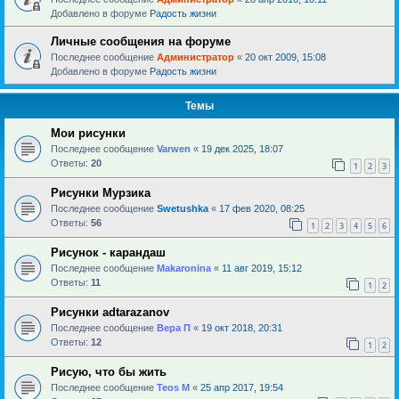
Добавлено в форуме
Радость жизни
Личные сообщения на форуме
Последнее сообщение
Администратор
«
20 окт 2009, 15:08
Добавлено в форуме
Радость жизни
Темы
Мои рисунки
Последнее сообщение
Varwen
«
19 дек 2025, 18:07
Ответы:
20
1
2
3
Рисунки Мурзика
Последнее сообщение
Swetushka
«
17 фев 2020, 08:25
Ответы:
56
1
2
3
4
5
6
Рисунок - карандаш
Последнее сообщение
Makaronina
«
11 авг 2019, 15:12
Ответы:
11
1
2
Рисунки adtarazanov
Последнее сообщение
Вера П
«
19 окт 2018, 20:31
Ответы:
12
1
2
Рисую, что бы жить
Последнее сообщение
Teos M
«
25 апр 2017, 19:54