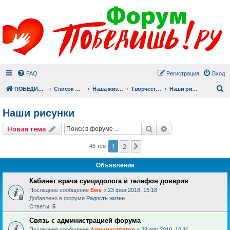
FAQ
Регистрация
Вход
П
ПОБЕДИШЬ.РУ
Список форумов
Наша жизнь (не всё же о суициде!)
Творчество
Наши рисунки
Наши рисунки
Поиск
Расширенный пои
Новая тема
1
2
След.
46 тем
Объявления
Кабинет врача суицидолога и телефон доверия
Последнее сообщение
Ewe
«
23 фев 2018, 15:18
Добавлено в форуме
Радость жизни
Ответы:
5
Связь с администрацией форума
Последнее сообщение
Администратор
«
28 апр 2010, 10:11