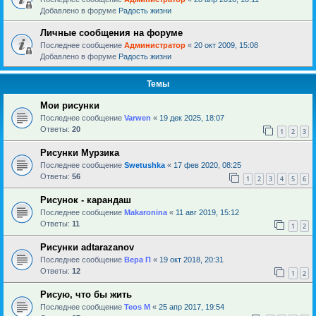
Добавлено в форуме
Радость жизни
Личные сообщения на форуме
Последнее сообщение
Администратор
«
20 окт 2009, 15:08
Добавлено в форуме
Радость жизни
Темы
Мои рисунки
Последнее сообщение
Varwen
«
19 дек 2025, 18:07
Ответы:
20
1
2
3
Рисунки Мурзика
Последнее сообщение
Swetushka
«
17 фев 2020, 08:25
Ответы:
56
1
2
3
4
5
6
Рисунок - карандаш
Последнее сообщение
Makaronina
«
11 авг 2019, 15:12
Ответы:
11
1
2
Рисунки adtarazanov
Последнее сообщение
Вера П
«
19 окт 2018, 20:31
Ответы:
12
1
2
Рисую, что бы жить
Последнее сообщение
Teos M
«
25 апр 2017, 19:54