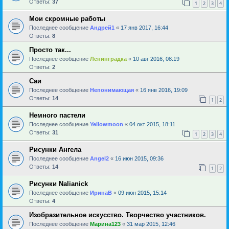
Ответы:
37
1
2
3
4
Мои скромные работы
Последнее сообщение
Андрей1
«
17 янв 2017, 16:44
Ответы:
8
Просто так...
Последнее сообщение
Ленинградка
«
10 авг 2016, 08:19
Ответы:
2
Саи
Последнее сообщение
Непонимающая
«
16 янв 2016, 19:09
Ответы:
14
1
2
Немного пастели
Последнее сообщение
Yellowmoon
«
04 окт 2015, 18:11
Ответы:
31
1
2
3
4
Рисунки Ангела
Последнее сообщение
Angel2
«
16 июн 2015, 09:36
Ответы:
14
1
2
Рисунки Nalianick
Последнее сообщение
ИринаВ
«
09 июн 2015, 15:14
Ответы:
4
Изобразительное искусство. Творчество участников.
Последнее сообщение
Марина123
«
31 мар 2015, 12:46