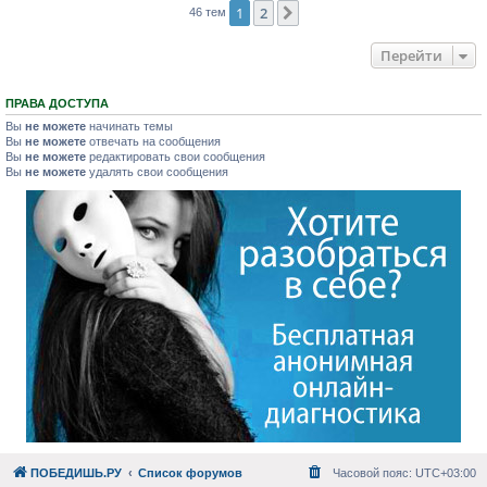
1
2
След.
46 тем
Перейти
ПРАВА ДОСТУПА
Вы
не можете
начинать темы
Вы
не можете
отвечать на сообщения
Вы
не можете
редактировать свои сообщения
Вы
не можете
удалять свои сообщения
ПОБЕДИШЬ.РУ
Список форумов
Часовой пояс:
UTC+03:00