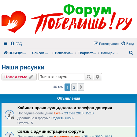
FAQ
Регистрация
Вход
П
ПОБЕДИШЬ.РУ
Список форумов
Наша жизнь (не всё же о суициде!)
Творчество
Наши рисунки
Наши рисунки
Поиск
Расширенный пои
Новая тема
1
2
След.
46 тем
Объявления
Кабинет врача суицидолога и телефон доверия
Последнее сообщение
Ewe
«
23 фев 2018, 15:18
Добавлено в форуме
Радость жизни
Ответы:
5
Связь с администрацией форума
Последнее сообщение
Администратор
«
28 апр 2010, 10:11