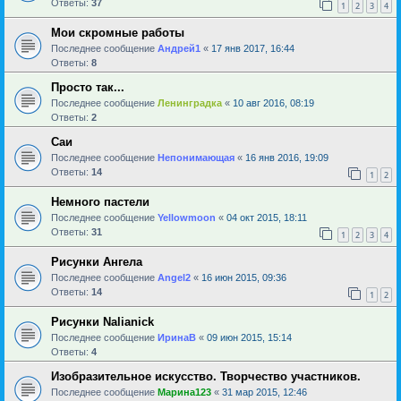
Ответы:
37
1
2
3
4
Мои скромные работы
Последнее сообщение
Андрей1
«
17 янв 2017, 16:44
Ответы:
8
Просто так...
Последнее сообщение
Ленинградка
«
10 авг 2016, 08:19
Ответы:
2
Саи
Последнее сообщение
Непонимающая
«
16 янв 2016, 19:09
Ответы:
14
1
2
Немного пастели
Последнее сообщение
Yellowmoon
«
04 окт 2015, 18:11
Ответы:
31
1
2
3
4
Рисунки Ангела
Последнее сообщение
Angel2
«
16 июн 2015, 09:36
Ответы:
14
1
2
Рисунки Nalianick
Последнее сообщение
ИринаВ
«
09 июн 2015, 15:14
Ответы:
4
Изобразительное искусство. Творчество участников.
Последнее сообщение
Марина123
«
31 мар 2015, 12:46