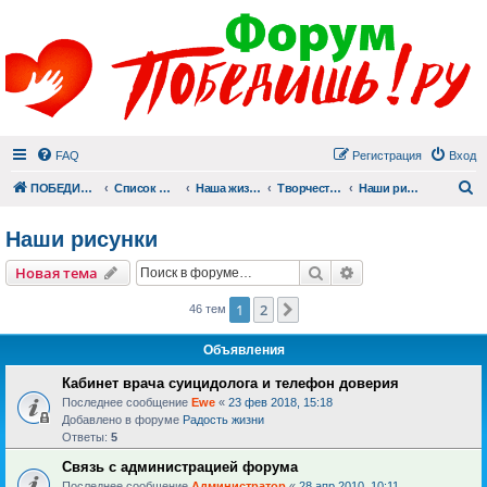
FAQ
Регистрация
Вход
П
ПОБЕДИШЬ.РУ
Список форумов
Наша жизнь (не всё же о суициде!)
Творчество
Наши рисунки
Наши рисунки
Поиск
Расширенный пои
Новая тема
1
2
След.
46 тем
Объявления
Кабинет врача суицидолога и телефон доверия
Последнее сообщение
Ewe
«
23 фев 2018, 15:18
Добавлено в форуме
Радость жизни
Ответы:
5
Связь с администрацией форума
Последнее сообщение
Администратор
«
28 апр 2010, 10:11