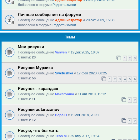
Добавлено в форуме
Радость жизни
Личные сообщения на форуме
Последнее сообщение
Администратор
«
20 окт 2009, 15:08
Добавлено в форуме
Радость жизни
Темы
Мои рисунки
Последнее сообщение
Varwen
«
19 дек 2025, 18:07
Ответы:
20
1
2
3
Рисунки Мурзика
Последнее сообщение
Swetushka
«
17 фев 2020, 08:25
Ответы:
56
1
2
3
4
5
6
Рисунок - карандаш
Последнее сообщение
Makaronina
«
11 авг 2019, 15:12
Ответы:
11
1
2
Рисунки adtarazanov
Последнее сообщение
Вера П
«
19 окт 2018, 20:31
Ответы:
12
1
2
Рисую, что бы жить
Последнее сообщение
Teos M
«
25 апр 2017, 19:54