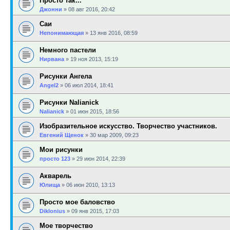
Просто так...
Джонни
»
08 авг 2016, 20:42
Саи
Непонимающая
»
13 янв 2016, 08:59
Немного пастели
Нирвана
»
19 ноя 2013, 15:19
Рисунки Ангела
Angel2
»
06 июл 2014, 18:41
Рисунки Nalianick
Nalianick
»
01 июн 2015, 18:56
Изобразительное искусство. Творчество участников.
Евгений Щенок
»
30 мар 2009, 09:23
Мои рисунки
просто 123
»
29 июн 2014, 22:39
Акварель
Юлища
»
06 июн 2010, 13:13
Просто мое баловство
Diklonius
»
09 янв 2015, 17:03
Мое творчество