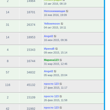
2
14964
10 авг 2016, 08:19
Непонимающая
14
18701
16 янв 2016, 19:09
Yellowmoon
31
26374
04 окт 2015, 18:11
Angel2
14
18953
16 июн 2015, 09:36
ИринаВ
4
15343
09 июн 2015, 15:14
Марина123
8
16744
31 мар 2015, 12:46
Angel2
57
34832
05 мар 2015, 20:04
просто 123
116
45132
27 фев 2015, 11:17
просто 123
2
15109
26 фев 2015, 11:58
просто 123
42
31992