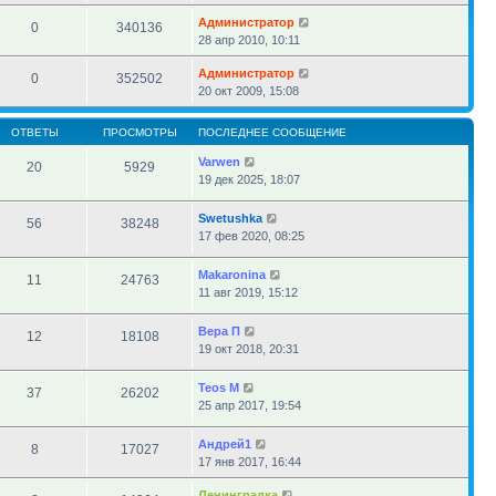
Администратор
0
340136
28 апр 2010, 10:11
Администратор
0
352502
20 окт 2009, 15:08
ОТВЕТЫ
ПРОСМОТРЫ
ПОСЛЕДНЕЕ СООБЩЕНИЕ
Varwen
20
5929
19 дек 2025, 18:07
Swetushka
56
38248
17 фев 2020, 08:25
Makaronina
11
24763
11 авг 2019, 15:12
Вера П
12
18108
19 окт 2018, 20:31
Teos M
37
26202
25 апр 2017, 19:54
Андрей1
8
17027
17 янв 2017, 16:44
Ленинградка