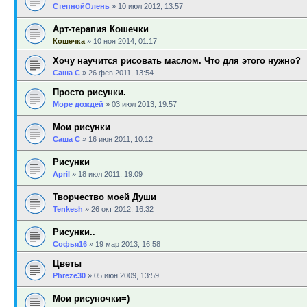
СтепнойОлень
»
10 июл 2012, 13:57
Арт-терапия Кошечки
Кошечка
»
10 ноя 2014, 01:17
Хочу научится рисовать маслом. Что для этого нужно?
Саша С
»
26 фев 2011, 13:54
Просто рисунки.
Море дождей
»
03 июл 2013, 19:57
Мои рисунки
Саша С
»
16 июн 2011, 10:12
Рисунки
April
»
18 июл 2011, 19:09
Творчество моей Души
Tenkesh
»
26 окт 2012, 16:32
Рисунки..
Софья16
»
19 мар 2013, 16:58
Цветы
Phreze30
»
05 июн 2009, 13:59
Мои рисуночки=)