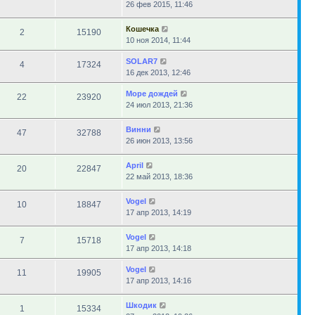
26 фев 2015, 11:46
Кошечка
2
15190
10 ноя 2014, 11:44
SOLAR7
4
17324
16 дек 2013, 12:46
Море дождей
22
23920
24 июл 2013, 21:36
Винни
47
32788
26 июн 2013, 13:56
April
20
22847
22 май 2013, 18:36
Vogel
10
18847
17 апр 2013, 14:19
Vogel
7
15718
17 апр 2013, 14:18
Vogel
11
19905
17 апр 2013, 14:16
Шкодик
1
15334