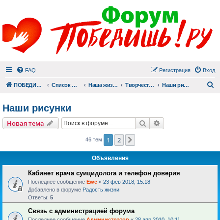
FAQ
Регистрация
Вход
П
ПОБЕДИШЬ.РУ
Список форумов
Наша жизнь (не всё же о суициде!)
Творчество
Наши рисунки
Наши рисунки
Поиск
Расширенный пои
Новая тема
1
2
След.
46 тем
Объявления
Кабинет врача суицидолога и телефон доверия
Последнее сообщение
Ewe
«
23 фев 2018, 15:18
Добавлено в форуме
Радость жизни
Ответы:
5
Связь с администрацией форума
Последнее сообщение
Администратор
«
28 апр 2010, 10:11