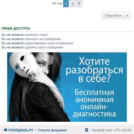
1
2
След.
46 тем
Перейти
ПРАВА ДОСТУПА
Вы
не можете
начинать темы
Вы
не можете
отвечать на сообщения
Вы
не можете
редактировать свои сообщения
Вы
не можете
удалять свои сообщения
ПОБЕДИШЬ.РУ
Список форумов
Часовой пояс:
UTC+03:00