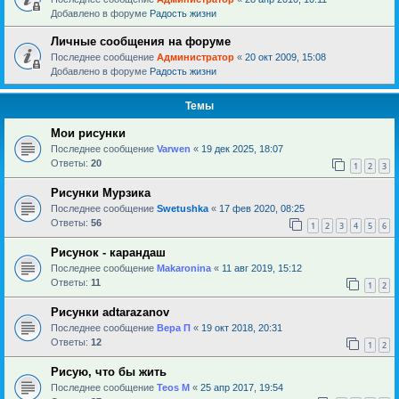
Добавлено в форуме
Радость жизни
Личные сообщения на форуме
Последнее сообщение
Администратор
«
20 окт 2009, 15:08
Добавлено в форуме
Радость жизни
Темы
Мои рисунки
Последнее сообщение
Varwen
«
19 дек 2025, 18:07
Ответы:
20
1
2
3
Рисунки Мурзика
Последнее сообщение
Swetushka
«
17 фев 2020, 08:25
Ответы:
56
1
2
3
4
5
6
Рисунок - карандаш
Последнее сообщение
Makaronina
«
11 авг 2019, 15:12
Ответы:
11
1
2
Рисунки adtarazanov
Последнее сообщение
Вера П
«
19 окт 2018, 20:31
Ответы:
12
1
2
Рисую, что бы жить
Последнее сообщение
Teos M
«
25 апр 2017, 19:54