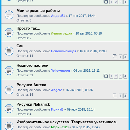
Ответы:
37
1
2
3
4
Мои скромные работы
Последнее сообщение
Андрей1
«
17 янв 2017, 16:44
Ответы:
8
Просто так...
Последнее сообщение
Ленинградка
«
10 авг 2016, 08:19
Ответы:
2
Саи
Последнее сообщение
Непонимающая
«
16 янв 2016, 19:09
Ответы:
14
1
2
Немного пастели
Последнее сообщение
Yellowmoon
«
04 окт 2015, 18:11
Ответы:
31
1
2
3
4
Рисунки Ангела
Последнее сообщение
Angel2
«
16 июн 2015, 09:36
Ответы:
14
1
2
Рисунки Nalianick
Последнее сообщение
ИринаВ
«
09 июн 2015, 15:14
Ответы:
4
Изобразительное искусство. Творчество участников.
Последнее сообщение
Марина123
«
31 мар 2015, 12:46