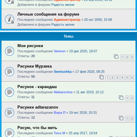
Добавлено в форуме
Радость жизни
Личные сообщения на форуме
Последнее сообщение
Администратор
«
20 окт 2009, 15:08
Добавлено в форуме
Радость жизни
Темы
Мои рисунки
Последнее сообщение
Varwen
«
19 дек 2025, 18:07
Ответы:
20
1
2
3
Рисунки Мурзика
Последнее сообщение
Swetushka
«
17 фев 2020, 08:25
Ответы:
56
1
2
3
4
5
6
Рисунок - карандаш
Последнее сообщение
Makaronina
«
11 авг 2019, 15:12
Ответы:
11
1
2
Рисунки adtarazanov
Последнее сообщение
Вера П
«
19 окт 2018, 20:31
Ответы:
12
1
2
Рисую, что бы жить
Последнее сообщение
Teos M
«
25 апр 2017, 19:54