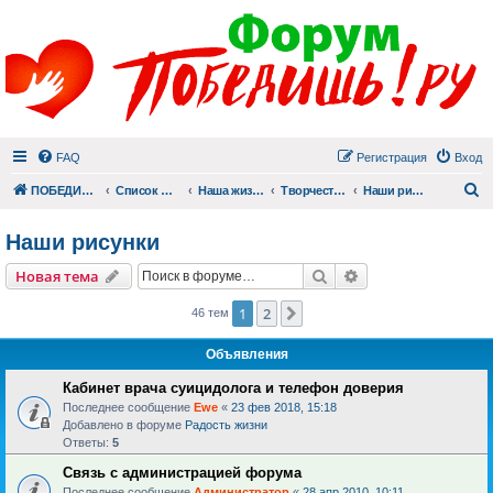
FAQ
Регистрация
Вход
П
ПОБЕДИШЬ.РУ
Список форумов
Наша жизнь (не всё же о суициде!)
Творчество
Наши рисунки
Наши рисунки
Поиск
Расширенный пои
Новая тема
1
2
След.
46 тем
Объявления
Кабинет врача суицидолога и телефон доверия
Последнее сообщение
Ewe
«
23 фев 2018, 15:18
Добавлено в форуме
Радость жизни
Ответы:
5
Связь с администрацией форума
Последнее сообщение
Администратор
«
28 апр 2010, 10:11