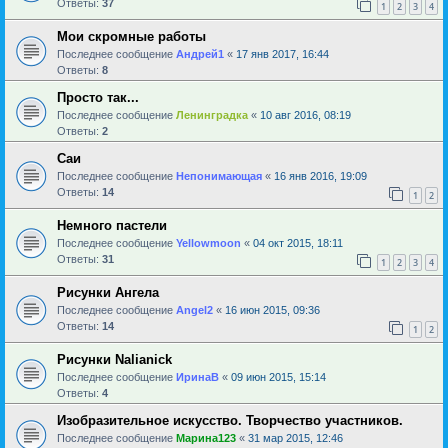
Ответы:
37
1
2
3
4
Мои скромные работы
Последнее сообщение
Андрей1
«
17 янв 2017, 16:44
Ответы:
8
Просто так...
Последнее сообщение
Ленинградка
«
10 авг 2016, 08:19
Ответы:
2
Саи
Последнее сообщение
Непонимающая
«
16 янв 2016, 19:09
Ответы:
14
1
2
Немного пастели
Последнее сообщение
Yellowmoon
«
04 окт 2015, 18:11
Ответы:
31
1
2
3
4
Рисунки Ангела
Последнее сообщение
Angel2
«
16 июн 2015, 09:36
Ответы:
14
1
2
Рисунки Nalianick
Последнее сообщение
ИринаВ
«
09 июн 2015, 15:14
Ответы:
4
Изобразительное искусство. Творчество участников.
Последнее сообщение
Марина123
«
31 мар 2015, 12:46