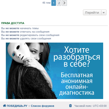
1
2
След.
46 тем
Перейти
ПРАВА ДОСТУПА
Вы
не можете
начинать темы
Вы
не можете
отвечать на сообщения
Вы
не можете
редактировать свои сообщения
Вы
не можете
удалять свои сообщения
ПОБЕДИШЬ.РУ
Список форумов
Часовой пояс:
UTC+03:00