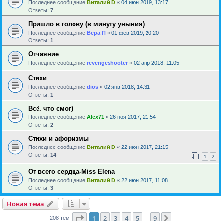
Последнее сообщение
Виталий D
«
04 июн 2019, 13:17
Ответы:
7
Пришло в голову (в минуту уныния)
Последнее сообщение
Вера П
«
01 фев 2019, 20:20
Ответы:
1
Отчаяние
Последнее сообщение
revengeshooter
«
02 апр 2018, 11:05
Стихи
Последнее сообщение
dios
«
02 янв 2018, 14:31
Ответы:
1
Всё, что смог)
Последнее сообщение
Alex71
«
26 ноя 2017, 21:54
Ответы:
2
Стихи и афоризмы
Последнее сообщение
Виталий D
«
22 июн 2017, 21:15
Ответы:
14
1
2
От всего сердца-Miss Elena
Последнее сообщение
Виталий D
«
22 июн 2017, 11:08
Ответы:
3
Новая тема
Страница
1
из
9
1
2
3
4
5
9
След.
208 тем
…