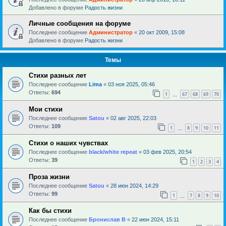
Добавлено в форуме
Радость жизни
Личные сообщения на форуме
Последнее сообщение
Администратор
«
20 окт 2009, 15:08
Добавлено в форуме
Радость жизни
Темы
Стихи разных лет
Последнее сообщение
Lima
«
03 ноя 2025, 05:46
Ответы:
694
1
67
68
69
70
…
Мои стихи
Последнее сообщение
Satou
«
02 авг 2025, 22:03
Ответы:
109
1
8
9
10
11
…
Стихи о наших чувствах
Последнее сообщение
black/white repeat
«
03 фев 2025, 20:54
Ответы:
39
1
2
3
4
Проза жизни
Последнее сообщение
Satou
«
28 июн 2024, 14:29
Ответы:
99
1
7
8
9
10
…
Как бы стихи
Последнее сообщение
Бронислав В
«
22 июн 2024, 15:11