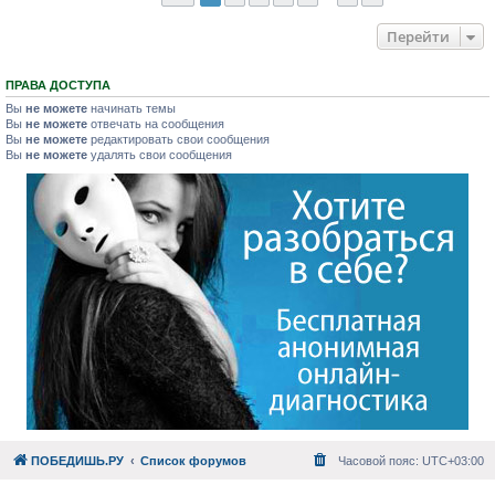
Перейти
ПРАВА ДОСТУПА
Вы
не можете
начинать темы
Вы
не можете
отвечать на сообщения
Вы
не можете
редактировать свои сообщения
Вы
не можете
удалять свои сообщения
ПОБЕДИШЬ.РУ
Список форумов
Часовой пояс:
UTC+03:00