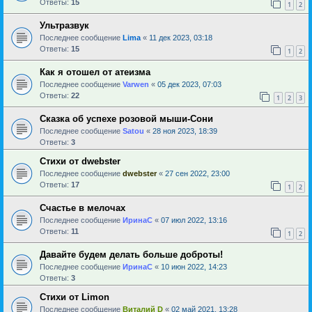
Ответы:
15
1
2
Ультразвук
Последнее сообщение
Lima
«
11 дек 2023, 03:18
Ответы:
15
1
2
Как я отошел от атеизма
Последнее сообщение
Varwen
«
05 дек 2023, 07:03
Ответы:
22
1
2
3
Сказка об успехе розовой мыши-Сони
Последнее сообщение
Satou
«
28 ноя 2023, 18:39
Ответы:
3
Стихи от dwebster
Последнее сообщение
dwebster
«
27 сен 2022, 23:00
Ответы:
17
1
2
Счастье в мелочах
Последнее сообщение
ИринаC
«
07 июл 2022, 13:16
Ответы:
11
1
2
Давайте будем делать больше доброты!
Последнее сообщение
ИринаC
«
10 июн 2022, 14:23
Ответы:
3
Стихи от Limon
Последнее сообщение
Виталий D
«
02 май 2021, 13:28