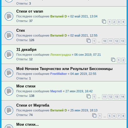
Ответы:
3
Стихи от varan
Последнее сообщение
Виталий D
«
02 май 2021, 13:04
Ответы:
37
1
2
3
4
Стих
Последнее сообщение
Виталий D
«
02 май 2021, 12:55
Ответы:
126
1
10
11
12
13
…
31 декабря
Последнее сообщение
Ленинградка
«
06 сен 2019, 07:21
Ответы:
12
1
2
Моё Ночное Творчество или Результат Бессонницы
Последнее сообщение
FreeWalker
«
04 авг 2019, 22:55
Ответы:
1
Мои стихи
Последнее сообщение
Миртеб
«
27 июн 2019, 16:42
Ответы:
138
1
11
12
13
14
…
Стихи от Миртеба
Последнее сообщение
Виталий D
«
25 июн 2019, 18:13
Ответы:
74
1
5
6
7
8
…
Мои стихи...