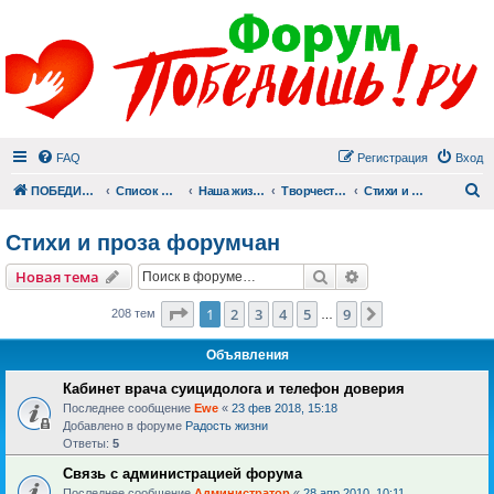
FAQ
Регистрация
Вход
П
ПОБЕДИШЬ.РУ
Список форумов
Наша жизнь (не всё же о суициде!)
Творчество
Стихи и проза форумчан
Стихи и проза форумчан
Поиск
Расширенный пои
Новая тема
Страница
1
из
9
1
2
3
4
5
9
След.
208 тем
…
Объявления
Кабинет врача суицидолога и телефон доверия
Последнее сообщение
Ewe
«
23 фев 2018, 15:18
Добавлено в форуме
Радость жизни
Ответы:
5
Связь с администрацией форума
Последнее сообщение
Администратор
«
28 апр 2010, 10:11