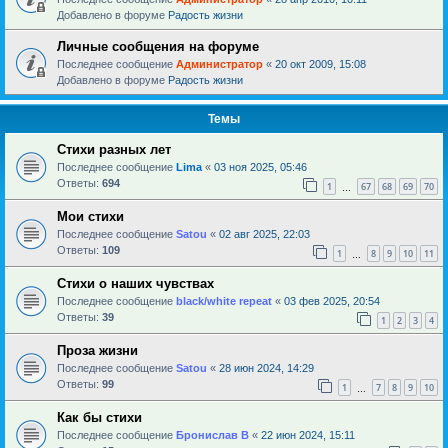
Добавлено в форуме
Радость жизни
Личные сообщения на форуме
Последнее сообщение
Администратор
«
20 окт 2009, 15:08
Добавлено в форуме
Радость жизни
Темы
Стихи разных лет
Последнее сообщение
Lima
«
03 ноя 2025, 05:46
Ответы:
694
1
67
68
69
70
…
Мои стихи
Последнее сообщение
Satou
«
02 авг 2025, 22:03
Ответы:
109
1
8
9
10
11
…
Стихи о наших чувствах
Последнее сообщение
black/white repeat
«
03 фев 2025, 20:54
Ответы:
39
1
2
3
4
Проза жизни
Последнее сообщение
Satou
«
28 июн 2024, 14:29
Ответы:
99
1
7
8
9
10
…
Как бы стихи
Последнее сообщение
Бронислав В
«
22 июн 2024, 15:11