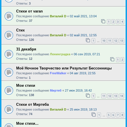
Ответы:
3
Стихи от varan
Последнее сообщение
Виталий D
«
02 май 2021, 13:04
Ответы:
37
1
2
3
4
Стих
Последнее сообщение
Виталий D
«
02 май 2021, 12:55
Ответы:
126
1
10
11
12
13
…
31 декабря
Последнее сообщение
Ленинградка
«
06 сен 2019, 07:21
Ответы:
12
1
2
Моё Ночное Творчество или Результат Бессонницы
Последнее сообщение
FreeWalker
«
04 авг 2019, 22:55
Ответы:
1
Мои стихи
Последнее сообщение
Миртеб
«
27 июн 2019, 16:42
Ответы:
138
1
11
12
13
14
…
Стихи от Миртеба
Последнее сообщение
Виталий D
«
25 июн 2019, 18:13
Ответы:
74
1
5
6
7
8
…
Мои стихи...