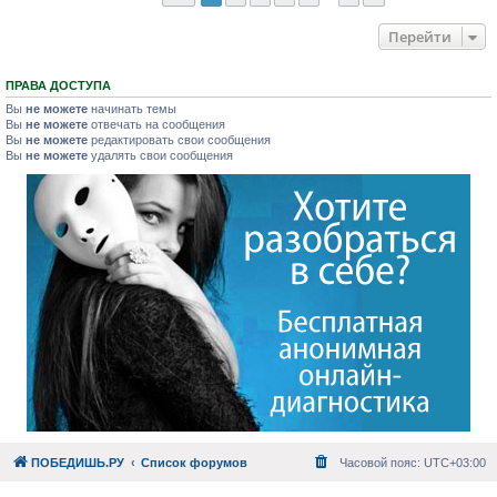
Перейти
ПРАВА ДОСТУПА
Вы
не можете
начинать темы
Вы
не можете
отвечать на сообщения
Вы
не можете
редактировать свои сообщения
Вы
не можете
удалять свои сообщения
ПОБЕДИШЬ.РУ
Список форумов
Часовой пояс:
UTC+03:00