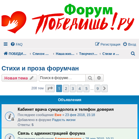
FAQ
Регистрация
Вход
П
ПОБЕДИШЬ.РУ
Список форумов
Наша жизнь (не всё же о суициде!)
Творчество
Стихи и проза форумчан
Стихи и проза форумчан
Поиск
Расширенный пои
Новая тема
Страница
1
из
9
1
2
3
4
5
9
След.
208 тем
…
Объявления
Кабинет врача суицидолога и телефон доверия
Последнее сообщение
Ewe
«
23 фев 2018, 15:18
Добавлено в форуме
Радость жизни
Ответы:
5
Связь с администрацией форума
Последнее сообщение
Администратор
«
28 апр 2010, 10:11