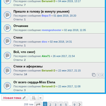
Последнее сообщение
Виталий D
«
04 июн 2019, 13:17
Ответы:
7
Пришло в голову (в минуту уныния)
Последнее сообщение
Вера П
«
01 фев 2019, 20:20
Ответы:
1
Отчаяние
Последнее сообщение
revengeshooter
«
02 апр 2018, 11:05
Стихи
Последнее сообщение
dios
«
02 янв 2018, 14:31
Ответы:
1
Всё, что смог)
Последнее сообщение
Alex71
«
26 ноя 2017, 21:54
Ответы:
2
Стихи и афоризмы
Последнее сообщение
Виталий D
«
22 июн 2017, 21:15
Ответы:
14
1
2
От всего сердца-Miss Elena
Последнее сообщение
Виталий D
«
22 июн 2017, 11:08
Ответы:
3
Новая тема
Страница
1
из
9
1
2
3
4
5
9
След.
208 тем
…