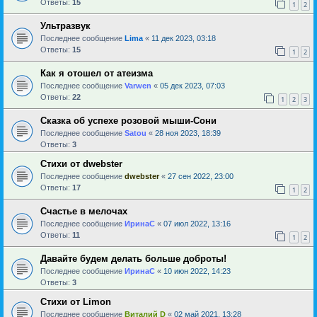
Ответы:
15
1
2
Ультразвук
Последнее сообщение
Lima
«
11 дек 2023, 03:18
Ответы:
15
1
2
Как я отошел от атеизма
Последнее сообщение
Varwen
«
05 дек 2023, 07:03
Ответы:
22
1
2
3
Сказка об успехе розовой мыши-Сони
Последнее сообщение
Satou
«
28 ноя 2023, 18:39
Ответы:
3
Стихи от dwebster
Последнее сообщение
dwebster
«
27 сен 2022, 23:00
Ответы:
17
1
2
Счастье в мелочах
Последнее сообщение
ИринаC
«
07 июл 2022, 13:16
Ответы:
11
1
2
Давайте будем делать больше доброты!
Последнее сообщение
ИринаC
«
10 июн 2022, 14:23
Ответы:
3
Стихи от Limon
Последнее сообщение
Виталий D
«
02 май 2021, 13:28