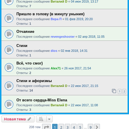
Последнее сообщение
Виталий D
«
04 июн 2019, 13:17
Ответы:
7
Пришло в голову (в минуту уныния)
Последнее сообщение
Вера П
«
01 фев 2019, 20:20
Ответы:
1
Отчаяние
Последнее сообщение
revengeshooter
«
02 апр 2018, 11:05
Стихи
Последнее сообщение
dios
«
02 янв 2018, 14:31
Ответы:
1
Всё, что смог)
Последнее сообщение
Alex71
«
26 ноя 2017, 21:54
Ответы:
2
Стихи и афоризмы
Последнее сообщение
Виталий D
«
22 июн 2017, 21:15
Ответы:
14
1
2
От всего сердца-Miss Elena
Последнее сообщение
Виталий D
«
22 июн 2017, 11:08
Ответы:
3
Новая тема
Страница
1
из
9
1
2
3
4
5
9
След.
208 тем
…