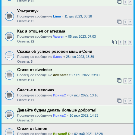
Ответы:
15
1
2
Ультразвук
Последнее сообщение
Lima
«
11 дек 2023, 03:18
Ответы:
15
1
2
Как я отошел от атеизма
Последнее сообщение
Varwen
«
05 дек 2023, 07:03
Ответы:
22
1
2
3
Сказка об успехе розовой мыши-Сони
Последнее сообщение
Satou
«
28 ноя 2023, 18:39
Ответы:
3
Стихи от dwebster
Последнее сообщение
dwebster
«
27 сен 2022, 23:00
Ответы:
17
1
2
Счастье в мелочах
Последнее сообщение
ИринаC
«
07 июл 2022, 13:16
Ответы:
11
1
2
Давайте будем делать больше доброты!
Последнее сообщение
ИринаC
«
10 июн 2022, 14:23
Ответы:
3
Стихи от Limon
Последнее сообщение
Виталий D
«
02 май 2021, 13:28