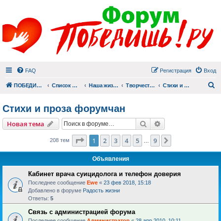
FAQ
Регистрация
Вход
П
ПОБЕДИШЬ.РУ
Список форумов
Наша жизнь (не всё же о суициде!)
Творчество
Стихи и проза форумчан
Стихи и проза форумчан
Поиск
Расширенный пои
Новая тема
Страница
1
из
9
1
2
3
4
5
9
След.
208 тем
…
Объявления
Кабинет врача суицидолога и телефон доверия
Последнее сообщение
Ewe
«
23 фев 2018, 15:18
Добавлено в форуме
Радость жизни
Ответы:
5
Связь с администрацией форума
Последнее сообщение
Администратор
«
28 апр 2010, 10:11