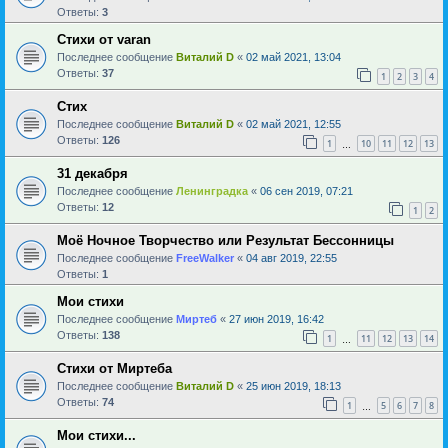
Ответы:
3
Стихи от varan
Последнее сообщение
Виталий D
«
02 май 2021, 13:04
Ответы:
37
1
2
3
4
Стих
Последнее сообщение
Виталий D
«
02 май 2021, 12:55
Ответы:
126
1
10
11
12
13
…
31 декабря
Последнее сообщение
Ленинградка
«
06 сен 2019, 07:21
Ответы:
12
1
2
Моё Ночное Творчество или Результат Бессонницы
Последнее сообщение
FreeWalker
«
04 авг 2019, 22:55
Ответы:
1
Мои стихи
Последнее сообщение
Миртеб
«
27 июн 2019, 16:42
Ответы:
138
1
11
12
13
14
…
Стихи от Миртеба
Последнее сообщение
Виталий D
«
25 июн 2019, 18:13
Ответы:
74
1
5
6
7
8
…
Мои стихи...