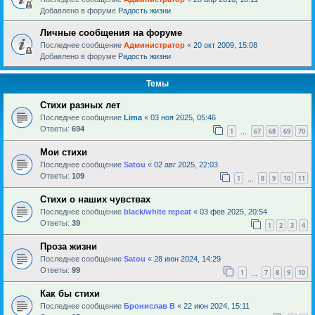
Добавлено в форуме
Радость жизни
Личные сообщения на форуме
Последнее сообщение
Администратор
«
20 окт 2009, 15:08
Добавлено в форуме
Радость жизни
Темы
Стихи разных лет
Последнее сообщение
Lima
«
03 ноя 2025, 05:46
Ответы:
694
1
67
68
69
70
…
Мои стихи
Последнее сообщение
Satou
«
02 авг 2025, 22:03
Ответы:
109
1
8
9
10
11
…
Стихи о наших чувствах
Последнее сообщение
black/white repeat
«
03 фев 2025, 20:54
Ответы:
39
1
2
3
4
Проза жизни
Последнее сообщение
Satou
«
28 июн 2024, 14:29
Ответы:
99
1
7
8
9
10
…
Как бы стихи
Последнее сообщение
Бронислав В
«
22 июн 2024, 15:11