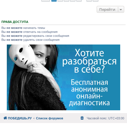
Перейти
ПРАВА ДОСТУПА
Вы
не можете
начинать темы
Вы
не можете
отвечать на сообщения
Вы
не можете
редактировать свои сообщения
Вы
не можете
удалять свои сообщения
ПОБЕДИШЬ.РУ
Список форумов
Часовой пояс:
UTC+03:00