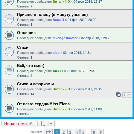
Последнее сообщение
Виталий D
«
04 июн 2019, 13:17
Ответы:
7
Пришло в голову (в минуту уныния)
Последнее сообщение
Вера П
«
01 фев 2019, 20:20
Ответы:
1
Отчаяние
Последнее сообщение
revengeshooter
«
02 апр 2018, 11:05
Стихи
Последнее сообщение
dios
«
02 янв 2018, 14:31
Ответы:
1
Всё, что смог)
Последнее сообщение
Alex71
«
26 ноя 2017, 21:54
Ответы:
2
Стихи и афоризмы
Последнее сообщение
Виталий D
«
22 июн 2017, 21:15
Ответы:
14
1
2
От всего сердца-Miss Elena
Последнее сообщение
Виталий D
«
22 июн 2017, 11:08
Ответы:
3
Новая тема
Страница
1
из
9
1
2
3
4
5
9
След.
208 тем
…