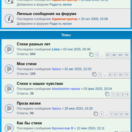
Добавлено в форуме
Радость жизни
Личные сообщения на форуме
Последнее сообщение
Администратор
«
20 окт 2009, 15:08
Добавлено в форуме
Радость жизни
Темы
Стихи разных лет
Последнее сообщение
Lima
«
03 ноя 2025, 05:46
Ответы:
694
1
67
68
69
70
…
Мои стихи
Последнее сообщение
Satou
«
02 авг 2025, 22:03
Ответы:
109
1
8
9
10
11
…
Стихи о наших чувствах
Последнее сообщение
black/white repeat
«
03 фев 2025, 20:54
Ответы:
39
1
2
3
4
Проза жизни
Последнее сообщение
Satou
«
28 июн 2024, 14:29
Ответы:
99
1
7
8
9
10
…
Как бы стихи
Последнее сообщение
Бронислав В
«
22 июн 2024, 15:11