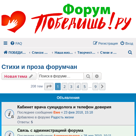
FAQ
Регистрация
Вход
П
ПОБЕДИШЬ.РУ
Список форумов
Наша жизнь (не всё же о суициде!)
Творчество
Стихи и проза форумчан
Стихи и проза форумчан
Поиск
Расширенный пои
Новая тема
Страница
1
из
9
1
2
3
4
5
9
След.
208 тем
…
Объявления
Кабинет врача суицидолога и телефон доверия
Последнее сообщение
Ewe
«
23 фев 2018, 15:18
Добавлено в форуме
Радость жизни
Ответы:
5
Связь с администрацией форума
Последнее сообщение
Администратор
«
28 апр 2010, 10:11