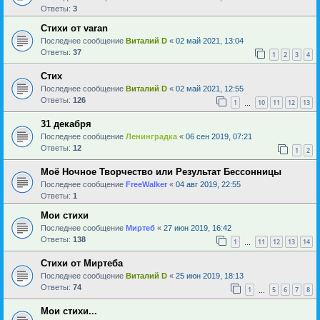
Ответы:
3
Стихи от varan
Последнее сообщение
Виталий D
«
02 май 2021, 13:04
Ответы:
37
1
2
3
4
Стих
Последнее сообщение
Виталий D
«
02 май 2021, 12:55
Ответы:
126
1
10
11
12
13
…
31 декабря
Последнее сообщение
Ленинградка
«
06 сен 2019, 07:21
Ответы:
12
1
2
Моё Ночное Творчество или Результат Бессонницы
Последнее сообщение
FreeWalker
«
04 авг 2019, 22:55
Ответы:
1
Мои стихи
Последнее сообщение
Миртеб
«
27 июн 2019, 16:42
Ответы:
138
1
11
12
13
14
…
Стихи от Миртеба
Последнее сообщение
Виталий D
«
25 июн 2019, 18:13
Ответы:
74
1
5
6
7
8
…
Мои стихи...