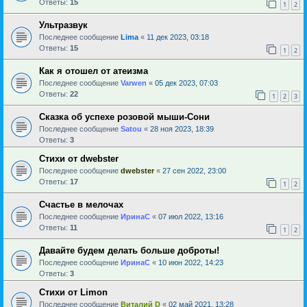
Ответы:
15
1
2
Ультразвук
Последнее сообщение
Lima
«
11 дек 2023, 03:18
Ответы:
15
1
2
Как я отошел от атеизма
Последнее сообщение
Varwen
«
05 дек 2023, 07:03
Ответы:
22
1
2
3
Сказка об успехе розовой мыши-Сони
Последнее сообщение
Satou
«
28 ноя 2023, 18:39
Ответы:
3
Стихи от dwebster
Последнее сообщение
dwebster
«
27 сен 2022, 23:00
Ответы:
17
1
2
Счастье в мелочах
Последнее сообщение
ИринаC
«
07 июл 2022, 13:16
Ответы:
11
1
2
Давайте будем делать больше доброты!
Последнее сообщение
ИринаC
«
10 июн 2022, 14:23
Ответы:
3
Стихи от Limon
Последнее сообщение
Виталий D
«
02 май 2021, 13:28