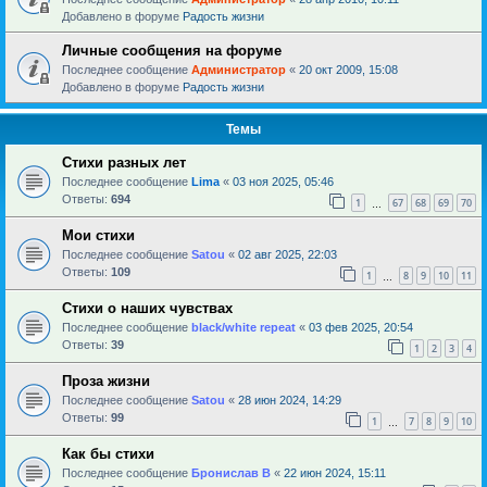
Добавлено в форуме
Радость жизни
Личные сообщения на форуме
Последнее сообщение
Администратор
«
20 окт 2009, 15:08
Добавлено в форуме
Радость жизни
Темы
Стихи разных лет
Последнее сообщение
Lima
«
03 ноя 2025, 05:46
Ответы:
694
1
67
68
69
70
…
Мои стихи
Последнее сообщение
Satou
«
02 авг 2025, 22:03
Ответы:
109
1
8
9
10
11
…
Стихи о наших чувствах
Последнее сообщение
black/white repeat
«
03 фев 2025, 20:54
Ответы:
39
1
2
3
4
Проза жизни
Последнее сообщение
Satou
«
28 июн 2024, 14:29
Ответы:
99
1
7
8
9
10
…
Как бы стихи
Последнее сообщение
Бронислав В
«
22 июн 2024, 15:11