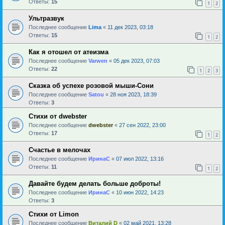
Ответы:
15
1
2
Ультразвук
Последнее сообщение
Lima
«
11 дек 2023, 03:18
Ответы:
15
1
2
Как я отошел от атеизма
Последнее сообщение
Varwen
«
05 дек 2023, 07:03
Ответы:
22
1
2
3
Сказка об успехе розовой мыши-Сони
Последнее сообщение
Satou
«
28 ноя 2023, 18:39
Ответы:
3
Стихи от dwebster
Последнее сообщение
dwebster
«
27 сен 2022, 23:00
Ответы:
17
1
2
Счастье в мелочах
Последнее сообщение
ИринаC
«
07 июл 2022, 13:16
Ответы:
11
1
2
Давайте будем делать больше доброты!
Последнее сообщение
ИринаC
«
10 июн 2022, 14:23
Ответы:
3
Стихи от Limon
Последнее сообщение
Виталий D
«
02 май 2021, 13:28