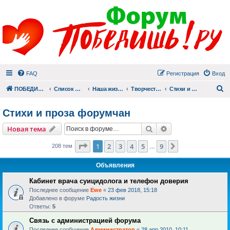
FAQ
Регистрация
Вход
П
ПОБЕДИШЬ.РУ
Список форумов
Наша жизнь (не всё же о суициде!)
Творчество
Стихи и проза форумчан
Стихи и проза форумчан
Поиск
Расширенный пои
Новая тема
Страница
1
из
9
1
2
3
4
5
9
След.
208 тем
…
Объявления
Кабинет врача суицидолога и телефон доверия
Последнее сообщение
Ewe
«
23 фев 2018, 15:18
Добавлено в форуме
Радость жизни
Ответы:
5
Связь с администрацией форума
Последнее сообщение
Администратор
«
28 апр 2010, 10:11