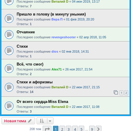
Последнее сообщение
Виталий D
«
04 июн 2019, 13:17
Ответы:
7
Пришло в голову (в минуту уныния)
Последнее сообщение
Вера П
«
01 фев 2019, 20:20
Ответы:
1
Отчаяние
Последнее сообщение
revengeshooter
«
02 апр 2018, 11:05
Стихи
Последнее сообщение
dios
«
02 янв 2018, 14:31
Ответы:
1
Всё, что смог)
Последнее сообщение
Alex71
«
26 ноя 2017, 21:54
Ответы:
2
Стихи и афоризмы
Последнее сообщение
Виталий D
«
22 июн 2017, 21:15
Ответы:
14
1
2
От всего сердца-Miss Elena
Последнее сообщение
Виталий D
«
22 июн 2017, 11:08
Ответы:
3
Новая тема
Страница
1
из
9
1
2
3
4
5
9
След.
208 тем
…