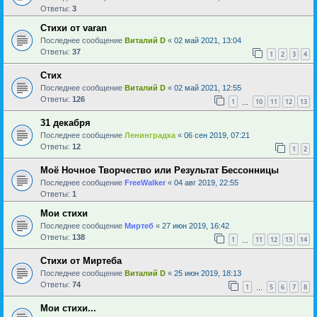
Ответы:
3
Стихи от varan
Последнее сообщение
Виталий D
«
02 май 2021, 13:04
Ответы:
37
1
2
3
4
Стих
Последнее сообщение
Виталий D
«
02 май 2021, 12:55
Ответы:
126
1
10
11
12
13
…
31 декабря
Последнее сообщение
Ленинградка
«
06 сен 2019, 07:21
Ответы:
12
1
2
Моё Ночное Творчество или Результат Бессонницы
Последнее сообщение
FreeWalker
«
04 авг 2019, 22:55
Ответы:
1
Мои стихи
Последнее сообщение
Миртеб
«
27 июн 2019, 16:42
Ответы:
138
1
11
12
13
14
…
Стихи от Миртеба
Последнее сообщение
Виталий D
«
25 июн 2019, 18:13
Ответы:
74
1
5
6
7
8
…
Мои стихи...