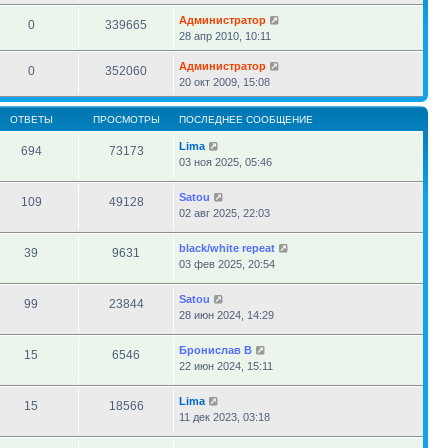
Администратор
0
339665
28 апр 2010, 10:11
Администратор
0
352060
20 окт 2009, 15:08
ОТВЕТЫ
ПРОСМОТРЫ
ПОСЛЕДНЕЕ СООБЩЕНИЕ
Lima
694
73173
03 ноя 2025, 05:46
Satou
109
49128
02 авг 2025, 22:03
black/white repeat
39
9631
03 фев 2025, 20:54
Satou
99
23844
28 июн 2024, 14:29
Бронислав В
15
6546
22 июн 2024, 15:11
Lima
15
18566
11 дек 2023, 03:18