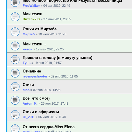
Моё Ночное Творчество или Результат Бессонницы
FreeWalker
»
04 авг 2019, 22:49
Мои стихи
Виталий D
»
27 май 2011, 20:55
Стихи от Миртеба
Миртеб
»
10 июл 2013, 21:26
Мои стихи...
жетон
»
17 май 2011, 22:25
Пришло в голову (в минуту уныния)
Тунь
»
19 янв 2019, 21:57
Отчаяние
revengeshooter
»
02 апр 2018, 11:05
Стихи
dios
»
02 янв 2018, 14:28
Всё, что смог)
Anton_K.
»
25 ноя 2017, 17:49
Стихи и афоризмы
Ol_2011
»
06 июл 2015, 11:40
От всего сердца-Miss Elena