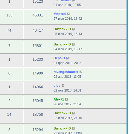
FreeWalker
1
15123
04 авг 2019, 22:55
Миртеб
138
45331
27 июн 2019, 16:42
Виталий D
74
40417
25 июн 2019, 18:13
Виталий D
7
15801
04 июн 2019, 13:17
Вера П
1
15233
01 фев 2019, 20:20
revengeshooter
0
14909
02 апр 2018, 11:05
dios
1
14966
02 янв 2018, 14:31
Alex71
2
15045
26 ноя 2017, 21:54
Виталий D
14
18758
22 июн 2017, 21:15
Виталий D
3
15294
22 июн 2017, 11:08