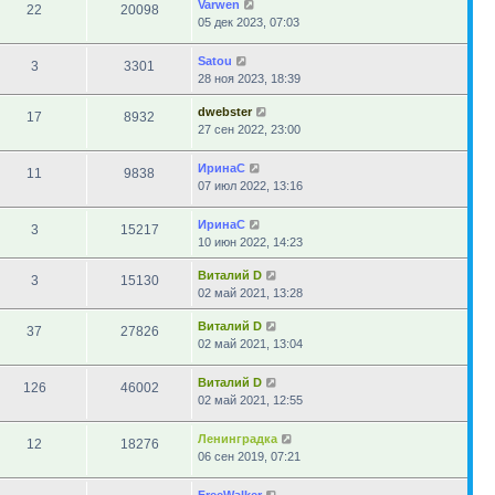
Varwen
22
20098
05 дек 2023, 07:03
Satou
3
3301
28 ноя 2023, 18:39
dwebster
17
8932
27 сен 2022, 23:00
ИринаC
11
9838
07 июл 2022, 13:16
ИринаC
3
15217
10 июн 2022, 14:23
Виталий D
3
15130
02 май 2021, 13:28
Виталий D
37
27826
02 май 2021, 13:04
Виталий D
126
46002
02 май 2021, 12:55
Ленинградка
12
18276
06 сен 2019, 07:21