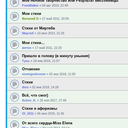
Моё Ночное Творчество или Результат Бессонницы
FreeWalker
»
04 авг 2019, 22:49
Мои стихи
Виталий D
»
27 май 2011, 20:55
Стихи от Миртеба
Миртеб
»
10 июл 2013, 21:26
Мои стихи...
жетон
»
17 май 2011, 22:25
Пришло в голову (в минуту уныния)
Тунь
»
19 янв 2019, 21:57
Отчаяние
revengeshooter
»
02 апр 2018, 11:05
Стихи
dios
»
02 янв 2018, 14:28
Всё, что смог)
Anton_K.
»
25 ноя 2017, 17:49
Стихи и афоризмы
Ol_2011
»
06 июл 2015, 11:40
От всего сердца-Miss Elena