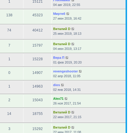
FreeWalker
1
15121
04 авг 2019, 22:55
Миртеб
138
45323
27 июн 2019, 16:42
Виталий D
74
40412
25 июн 2019, 18:13
Виталий D
7
15797
04 июн 2019, 13:17
Вера П
1
15228
01 фев 2019, 20:20
revengeshooter
0
14907
02 апр 2018, 11:05
dios
1
14963
02 янв 2018, 14:31
Alex71
2
15043
26 ноя 2017, 21:54
Виталий D
14
18755
22 июн 2017, 21:15
Виталий D
3
15292
22 июн 2017, 11:08