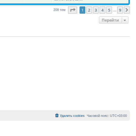
Страница
1
из
9
1
2
3
4
5
9
Сл
208 тем
…
Перейти
Удалить cookies
Часовой пояс:
UTC+03:00