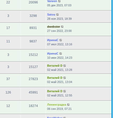
Varwen
22
20096
05 дек 2023, 07:03
Satou
3
3298
28 ноя 2023, 18:39
dwebster
17
8931
27 сен 2022, 23:00
ИринаC
11
9837
07 июл 2022, 13:16
ИринаC
3
15212
10 июн 2022, 14:23
Виталий D
3
15127
02 май 2021, 13:28
Виталий D
37
27823
02 май 2021, 13:04
Виталий D
126
45991
02 май 2021, 12:55
Ленинградка
12
18274
06 сен 2019, 07:21