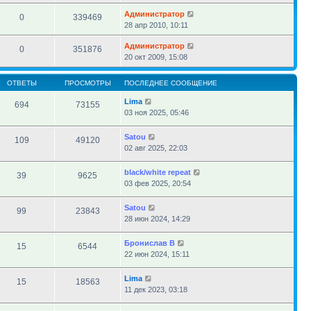
Администратор
0
339469
28 апр 2010, 10:11
Администратор
0
351876
20 окт 2009, 15:08
ОТВЕТЫ
ПРОСМОТРЫ
ПОСЛЕДНЕЕ СООБЩЕНИЕ
Lima
694
73155
03 ноя 2025, 05:46
Satou
109
49120
02 авг 2025, 22:03
black/white repeat
39
9625
03 фев 2025, 20:54
Satou
99
23843
28 июн 2024, 14:29
Бронислав В
15
6544
22 июн 2024, 15:11
Lima
15
18563
11 дек 2023, 03:18