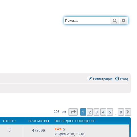
Поиск
Расш
Регистрация
Вход
Страница
1
из
9
1
2
3
4
5
9
Сл
208 тем
…
ОТВЕТЫ
ПРОСМОТРЫ
ПОСЛЕДНЕЕ СООБЩЕНИЕ
Ewe
5
478699
23 фев 2018, 15:18