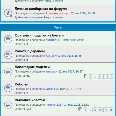
Добавлено в форуме
Радость жизни
Личные сообщения на форуме
Последнее сообщение
Администратор
«
20 окт 2009, 15:08
Добавлено в форуме
Радость жизни
Темы
Оригами - поделки из бумаги
Последнее сообщение
burngirl
«
01 июн 2019, 21:04
Ответы:
3
Работа с деревом
Последнее сообщение
Юр-36
«
03 апр 2018, 18:45
Ответы:
9
Новогодние поделки
Последнее сообщение
алиска
«
12 янв 2017, 16:27
Ответы:
61
1
4
5
6
7
…
Роботы
Последнее сообщение
Vogel
«
29 июл 2016, 21:34
Ответы:
2
Вышивка крестом
Последнее сообщение
просто 123
«
14 мар 2015, 14:51
Ответы:
173
1
15
16
17
18
…