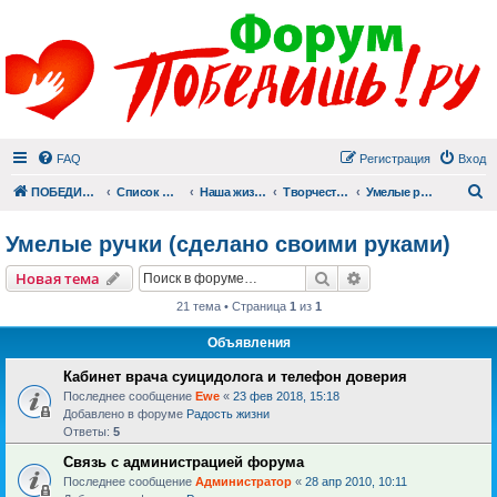
FAQ
Регистрация
Вход
П
ПОБЕДИШЬ.РУ
Список форумов
Наша жизнь (не всё же о суициде!)
Творчество
Умелые ручки (сделано своими руками)
Умелые ручки (сделано своими руками)
Поиск
Расширенный пои
Новая тема
21 тема • Страница
1
из
1
Объявления
Кабинет врача суицидолога и телефон доверия
Последнее сообщение
Ewe
«
23 фев 2018, 15:18
Добавлено в форуме
Радость жизни
Ответы:
5
Связь с администрацией форума
Последнее сообщение
Администратор
«
28 апр 2010, 10:11