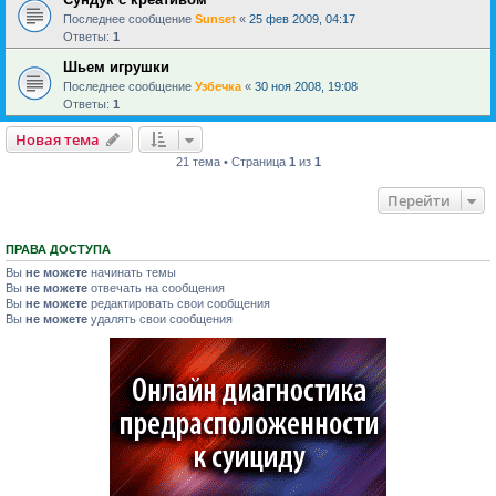
Последнее сообщение
Sunset
«
25 фев 2009, 04:17
Ответы:
1
Шьем игрушки
Последнее сообщение
Узбечка
«
30 ноя 2008, 19:08
Ответы:
1
Новая тема
21 тема • Страница
1
из
1
Перейти
ПРАВА ДОСТУПА
Вы
не можете
начинать темы
Вы
не можете
отвечать на сообщения
Вы
не можете
редактировать свои сообщения
Вы
не можете
удалять свои сообщения