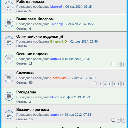
Работы люсьен
Последнее сообщение
Миртеб
«
06 дек 2014, 01:15
Ответы:
5
Вышиваем бисером
Последнее сообщение
~alonely~
«
24 май 2014, 15:26
Ответы:
4
Олимпийские поделки )))
Последнее сообщение
Виталий D
«
01 фев 2014, 21:40
Ответы:
1
Осенние поделки.
Последнее сообщение
алиска
«
16 окт 2013, 18:31
Ответы:
11
1
2
Снежинки
Последнее сообщение
Сестричка
«
12 окт 2013, 16:01
Ответы:
50
1
2
3
4
5
6
Рукоделие
Последнее сообщение
Мечта
«
20 фев 2013, 11:23
Ответы:
3
Вязание крючком
Последнее сообщение
алиска
«
29 ноя 2012, 07:16
Ответы:
19
1
2