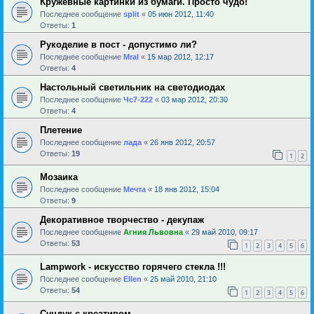
Кружевные картинки из бумаги. Просто чудо!
Последнее сообщение
sрlit
«
05 июн 2012, 11:40
Ответы:
1
Рукоделие в пост - допустимо ли?
Последнее сообщение
Mral
«
15 мар 2012, 12:17
Ответы:
4
Настольный светильник на светодиодах
Последнее сообщение
Чс7-222
«
03 мар 2012, 20:30
Ответы:
4
Плетение
Последнее сообщение
лада
«
26 янв 2012, 20:57
Ответы:
19
1
2
Мозаика
Последнее сообщение
Мечта
«
18 янв 2012, 15:04
Ответы:
9
Декоративное творчество - декупаж
Последнее сообщение
Агния Львовна
«
29 май 2010, 09:17
Ответы:
53
1
2
3
4
5
6
Lampwork - искусство горячего стекла !!!
Последнее сообщение
Ellen
«
25 май 2010, 21:10
Ответы:
54
1
2
3
4
5
6
Сундук с креативом