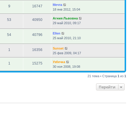
Мечта
9
16747
18 янв 2012, 15:04
Агния Львовна
53
40950
29 май 2010, 09:17
Ellen
54
40796
25 май 2010, 21:10
Sunset
1
16356
25 фев 2009, 04:17
Узбечка
1
15275
30 ноя 2008, 19:08
21 тема • Страница
1
из
1
Перейти