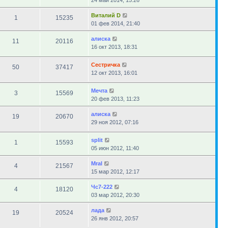
24 май 2014, 15:26
Виталий D
1
15235
01 фев 2014, 21:40
алиска
11
20116
16 окт 2013, 18:31
Сестричка
50
37417
12 окт 2013, 16:01
Мечта
3
15569
20 фев 2013, 11:23
алиска
19
20670
29 ноя 2012, 07:16
sрlit
1
15593
05 июн 2012, 11:40
Mral
4
21567
15 мар 2012, 12:17
Чс7-222
4
18120
03 мар 2012, 20:30
лада
19
20524
26 янв 2012, 20:57