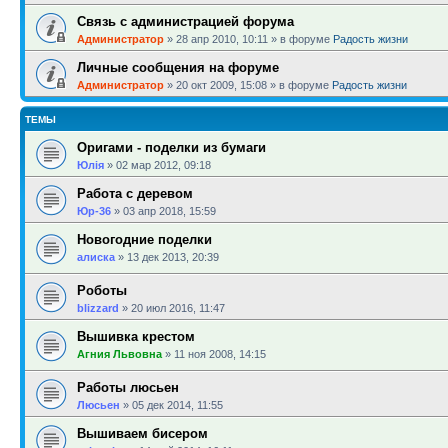
Связь с администрацией форума
Администратор
»
28 апр 2010, 10:11
» в форуме
Радость жизни
Личные сообщения на форуме
Администратор
»
20 окт 2009, 15:08
» в форуме
Радость жизни
ТЕМЫ
Оригами - поделки из бумаги
Юлія
»
02 мар 2012, 09:18
Работа с деревом
Юр-36
»
03 апр 2018, 15:59
Новогодние поделки
алиска
»
13 дек 2013, 20:39
Роботы
blizzard
»
20 июл 2016, 11:47
Вышивка крестом
Агния Львовна
»
11 ноя 2008, 14:15
Работы люсьен
Люсьен
»
05 дек 2014, 11:55
Вышиваем бисером