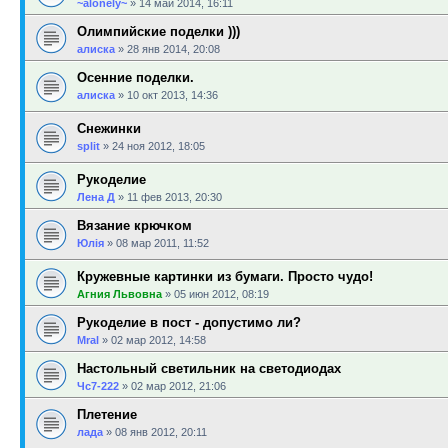
~alonely~
»
14 май 2014, 16:11
Олимпийские поделки )))
алиска
»
28 янв 2014, 20:08
Осенние поделки.
алиска
»
10 окт 2013, 14:36
Снежинки
sрlit
»
24 ноя 2012, 18:05
Рукоделие
Лена Д
»
11 фев 2013, 20:30
Вязание крючком
Юлія
»
08 мар 2011, 11:52
Кружевные картинки из бумаги. Просто чудо!
Агния Львовна
»
05 июн 2012, 08:19
Рукоделие в пост - допустимо ли?
Mral
»
02 мар 2012, 14:58
Настольный светильник на светодиодах
Чс7-222
»
02 мар 2012, 21:06
Плетение
лада
»
08 янв 2012, 20:11