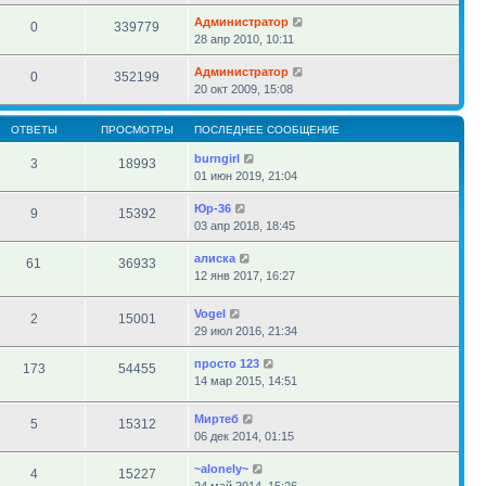
Администратор
0
339779
28 апр 2010, 10:11
Администратор
0
352199
20 окт 2009, 15:08
ОТВЕТЫ
ПРОСМОТРЫ
ПОСЛЕДНЕЕ СООБЩЕНИЕ
burngirl
3
18993
01 июн 2019, 21:04
Юр-36
9
15392
03 апр 2018, 18:45
алиска
61
36933
12 янв 2017, 16:27
Vogel
2
15001
29 июл 2016, 21:34
просто 123
173
54455
14 мар 2015, 14:51
Миртеб
5
15312
06 дек 2014, 01:15
~alonely~
4
15227