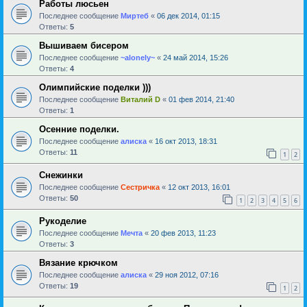
Работы люсьен
Последнее сообщение
Миртеб
«
06 дек 2014, 01:15
Ответы:
5
Вышиваем бисером
Последнее сообщение
~alonely~
«
24 май 2014, 15:26
Ответы:
4
Олимпийские поделки )))
Последнее сообщение
Виталий D
«
01 фев 2014, 21:40
Ответы:
1
Осенние поделки.
Последнее сообщение
алиска
«
16 окт 2013, 18:31
Ответы:
11
1
2
Снежинки
Последнее сообщение
Сестричка
«
12 окт 2013, 16:01
Ответы:
50
1
2
3
4
5
6
Рукоделие
Последнее сообщение
Мечта
«
20 фев 2013, 11:23
Ответы:
3
Вязание крючком
Последнее сообщение
алиска
«
29 ноя 2012, 07:16
Ответы:
19
1
2