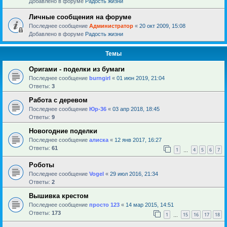
Добавлено в форуме
Радость жизни
Личные сообщения на форуме
Последнее сообщение
Администратор
«
20 окт 2009, 15:08
Добавлено в форуме
Радость жизни
Темы
Оригами - поделки из бумаги
Последнее сообщение
burngirl
«
01 июн 2019, 21:04
Ответы:
3
Работа с деревом
Последнее сообщение
Юр-36
«
03 апр 2018, 18:45
Ответы:
9
Новогодние поделки
Последнее сообщение
алиска
«
12 янв 2017, 16:27
Ответы:
61
1
4
5
6
7
…
Роботы
Последнее сообщение
Vogel
«
29 июл 2016, 21:34
Ответы:
2
Вышивка крестом
Последнее сообщение
просто 123
«
14 мар 2015, 14:51
Ответы:
173
1
15
16
17
18
…