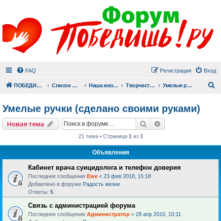
FAQ
Регистрация
Вход
П
ПОБЕДИШЬ.РУ
Список форумов
Наша жизнь (не всё же о суициде!)
Творчество
Умелые ручки (сделано своими руками)
Умелые ручки (сделано своими руками)
Поиск
Расширенный пои
Новая тема
21 тема • Страница
1
из
1
Объявления
Кабинет врача суицидолога и телефон доверия
Последнее сообщение
Ewe
«
23 фев 2018, 15:18
Добавлено в форуме
Радость жизни
Ответы:
5
Связь с администрацией форума
Последнее сообщение
Администратор
«
28 апр 2010, 10:11