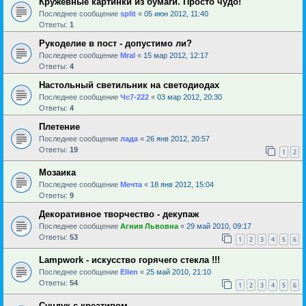
Кружевные картинки из бумаги. Просто чудо!
Последнее сообщение
sрlit
«
05 июн 2012, 11:40
Ответы:
1
Рукоделие в пост - допустимо ли?
Последнее сообщение
Mral
«
15 мар 2012, 12:17
Ответы:
4
Настольный светильник на светодиодах
Последнее сообщение
Чс7-222
«
03 мар 2012, 20:30
Ответы:
4
Плетение
Последнее сообщение
лада
«
26 янв 2012, 20:57
Ответы:
19
1
2
Мозаика
Последнее сообщение
Мечта
«
18 янв 2012, 15:04
Ответы:
9
Декоративное творчество - декупаж
Последнее сообщение
Агния Львовна
«
29 май 2010, 09:17
Ответы:
53
1
2
3
4
5
6
Lampwork - искусство горячего стекла !!!
Последнее сообщение
Ellen
«
25 май 2010, 21:10
Ответы:
54
1
2
3
4
5
6
Сундук с креативом