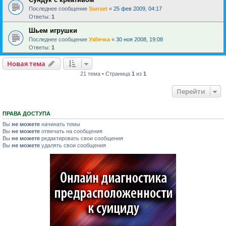
Последнее сообщение
Sunset
«
25 фев 2009, 04:17
Ответы:
1
Шьем игрушки
Последнее сообщение
Узбечка
«
30 ноя 2008, 19:08
Ответы:
1
Новая тема
21 тема • Страница
1
из
1
Перейти
ПРАВА ДОСТУПА
Вы
не можете
начинать темы
Вы
не можете
отвечать на сообщения
Вы
не можете
редактировать свои сообщения
Вы
не можете
удалять свои сообщения