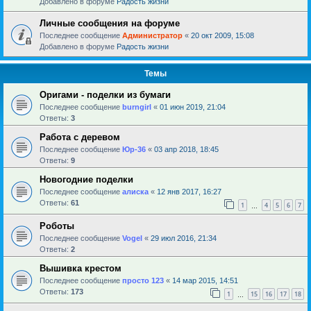
Добавлено в форуме
Радость жизни
Личные сообщения на форуме
Последнее сообщение
Администратор
«
20 окт 2009, 15:08
Добавлено в форуме
Радость жизни
Темы
Оригами - поделки из бумаги
Последнее сообщение
burngirl
«
01 июн 2019, 21:04
Ответы:
3
Работа с деревом
Последнее сообщение
Юр-36
«
03 апр 2018, 18:45
Ответы:
9
Новогодние поделки
Последнее сообщение
алиска
«
12 янв 2017, 16:27
Ответы:
61
1
4
5
6
7
…
Роботы
Последнее сообщение
Vogel
«
29 июл 2016, 21:34
Ответы:
2
Вышивка крестом
Последнее сообщение
просто 123
«
14 мар 2015, 14:51
Ответы:
173
1
15
16
17
18
…