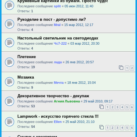
Кружевные картинки из бумаги. Просто чудо!
Последнее сообщение
sрlit
«
05 июн 2012, 11:40
Ответы:
1
Рукоделие в пост - допустимо ли?
Последнее сообщение
Mral
«
15 мар 2012, 12:17
Ответы:
4
Настольный светильник на светодиодах
Последнее сообщение
Чс7-222
«
03 мар 2012, 20:30
Ответы:
4
Плетение
Последнее сообщение
лада
«
26 янв 2012, 20:57
Ответы:
19
1
2
Мозаика
Последнее сообщение
Мечта
«
18 янв 2012, 15:04
Ответы:
9
Декоративное творчество - декупаж
Последнее сообщение
Агния Львовна
«
29 май 2010, 09:17
Ответы:
53
1
2
3
4
5
6
Lampwork - искусство горячего стекла !!!
Последнее сообщение
Ellen
«
25 май 2010, 21:10
Ответы:
54
1
2
3
4
5
6
Сундук с креативом