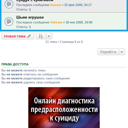
Последнее сообщение
Sunset
«
25 фев 2009, 04:17
Ответы:
1
Шьем игрушки
Последнее сообщение
Узбечка
«
30 ноя 2008, 19:08
Ответы:
1
Новая тема
21 тема • Страница
1
из
1
Перейти
ПРАВА ДОСТУПА
Вы
не можете
начинать темы
Вы
не можете
отвечать на сообщения
Вы
не можете
редактировать свои сообщения
Вы
не можете
удалять свои сообщения