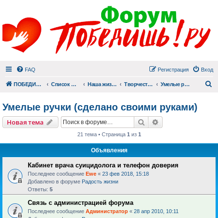
FAQ
Регистрация
Вход
П
ПОБЕДИШЬ.РУ
Список форумов
Наша жизнь (не всё же о суициде!)
Творчество
Умелые ручки (сделано своими руками)
Умелые ручки (сделано своими руками)
Поиск
Расширенный пои
Новая тема
21 тема • Страница
1
из
1
Объявления
Кабинет врача суицидолога и телефон доверия
Последнее сообщение
Ewe
«
23 фев 2018, 15:18
Добавлено в форуме
Радость жизни
Ответы:
5
Связь с администрацией форума
Последнее сообщение
Администратор
«
28 апр 2010, 10:11