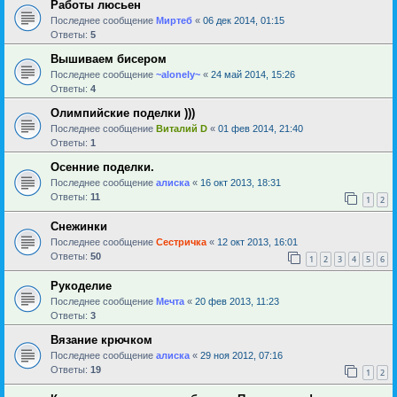
Работы люсьен
Последнее сообщение
Миртеб
«
06 дек 2014, 01:15
Ответы:
5
Вышиваем бисером
Последнее сообщение
~alonely~
«
24 май 2014, 15:26
Ответы:
4
Олимпийские поделки )))
Последнее сообщение
Виталий D
«
01 фев 2014, 21:40
Ответы:
1
Осенние поделки.
Последнее сообщение
алиска
«
16 окт 2013, 18:31
Ответы:
11
1
2
Снежинки
Последнее сообщение
Сестричка
«
12 окт 2013, 16:01
Ответы:
50
1
2
3
4
5
6
Рукоделие
Последнее сообщение
Мечта
«
20 фев 2013, 11:23
Ответы:
3
Вязание крючком
Последнее сообщение
алиска
«
29 ноя 2012, 07:16
Ответы:
19
1
2