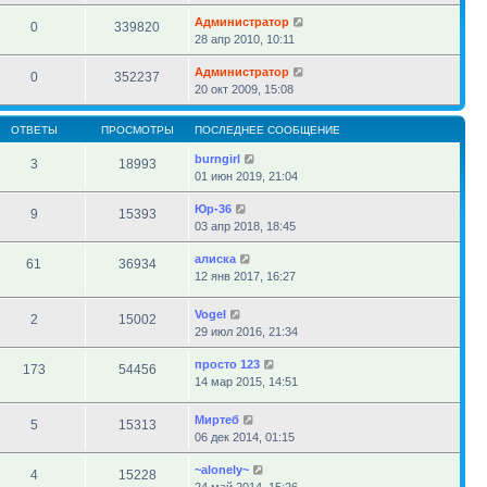
Администратор
0
339820
28 апр 2010, 10:11
Администратор
0
352237
20 окт 2009, 15:08
ОТВЕТЫ
ПРОСМОТРЫ
ПОСЛЕДНЕЕ СООБЩЕНИЕ
burngirl
3
18993
01 июн 2019, 21:04
Юр-36
9
15393
03 апр 2018, 18:45
алиска
61
36934
12 янв 2017, 16:27
Vogel
2
15002
29 июл 2016, 21:34
просто 123
173
54456
14 мар 2015, 14:51
Миртеб
5
15313
06 дек 2014, 01:15
~alonely~
4
15228