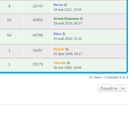
Мечта
9
16747
18 янв 2012, 15:04
Агния Львовна
53
40952
29 май 2010, 09:17
Ellen
54
40796
25 май 2010, 21:10
Sunset
1
16357
25 фев 2009, 04:17
Узбечка
1
15276
30 ноя 2008, 19:08
21 тема • Страница
1
из
1
Перейти