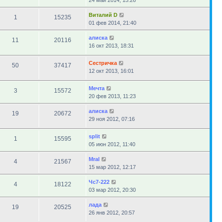
24 май 2014, 15:26
Виталий D
1
15235
01 фев 2014, 21:40
алиска
11
20116
16 окт 2013, 18:31
Сестричка
50
37417
12 окт 2013, 16:01
Мечта
3
15572
20 фев 2013, 11:23
алиска
19
20672
29 ноя 2012, 07:16
sрlit
1
15595
05 июн 2012, 11:40
Mral
4
21567
15 мар 2012, 12:17
Чс7-222
4
18122
03 мар 2012, 20:30
лада
19
20525
26 янв 2012, 20:57