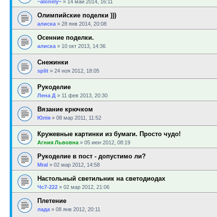
~alonely~
»
14 май 2014, 16:11
Олимпийские поделки )))
алиска
»
28 янв 2014, 20:08
Осенние поделки.
алиска
»
10 окт 2013, 14:36
Снежинки
sрlit
»
24 ноя 2012, 18:05
Рукоделие
Лена Д
»
11 фев 2013, 20:30
Вязание крючком
Юлія
»
08 мар 2011, 11:52
Кружевные картинки из бумаги. Просто чудо!
Агния Львовна
»
05 июн 2012, 08:19
Рукоделие в пост - допустимо ли?
Mral
»
02 мар 2012, 14:58
Настольный светильник на светодиодах
Чс7-222
»
02 мар 2012, 21:06
Плетение
лада
»
08 янв 2012, 20:11