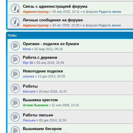
Связь с администрацией форума
Администратор
»
28 апр 2010, 10:11
» в форуме
Радость жизни
Личные сообщения на форуме
Администратор
»
20 окт 2009, 15:08
» в форуме
Радость жизни
ТЕМЫ
Оригами - поделки из бумаги
Юлія
»
02 мар 2012, 09:18
Работа с деревом
Юр-36
»
03 апр 2018, 15:59
Новогодние поделки
алиска
»
13 дек 2013, 20:39
Роботы
blizzard
»
20 июл 2016, 11:47
Вышивка крестом
Агния Львовна
»
11 ноя 2008, 14:15
Работы люсьен
Люсьен
»
05 дек 2014, 11:55
Вышиваем бисером