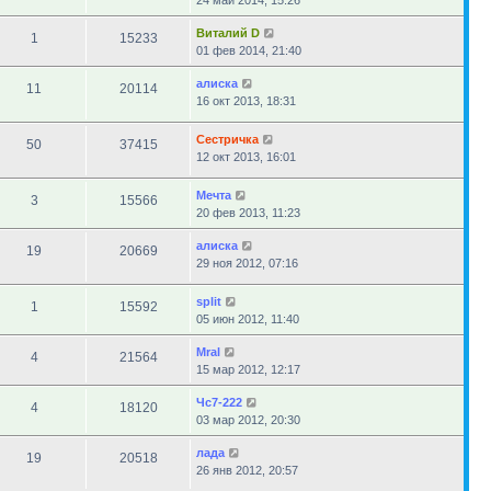
24 май 2014, 15:26
Виталий D
1
15233
01 фев 2014, 21:40
алиска
11
20114
16 окт 2013, 18:31
Сестричка
50
37415
12 окт 2013, 16:01
Мечта
3
15566
20 фев 2013, 11:23
алиска
19
20669
29 ноя 2012, 07:16
sрlit
1
15592
05 июн 2012, 11:40
Mral
4
21564
15 мар 2012, 12:17
Чс7-222
4
18120
03 мар 2012, 20:30
лада
19
20518
26 янв 2012, 20:57