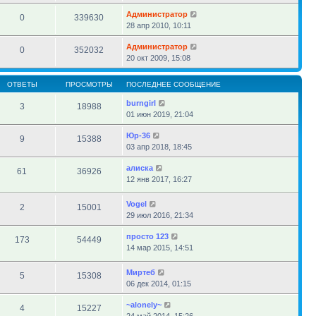
Администратор
0
339630
28 апр 2010, 10:11
Администратор
0
352032
20 окт 2009, 15:08
ОТВЕТЫ
ПРОСМОТРЫ
ПОСЛЕДНЕЕ СООБЩЕНИЕ
burngirl
3
18988
01 июн 2019, 21:04
Юр-36
9
15388
03 апр 2018, 18:45
алиска
61
36926
12 янв 2017, 16:27
Vogel
2
15001
29 июл 2016, 21:34
просто 123
173
54449
14 мар 2015, 14:51
Миртеб
5
15308
06 дек 2014, 01:15
~alonely~
4
15227