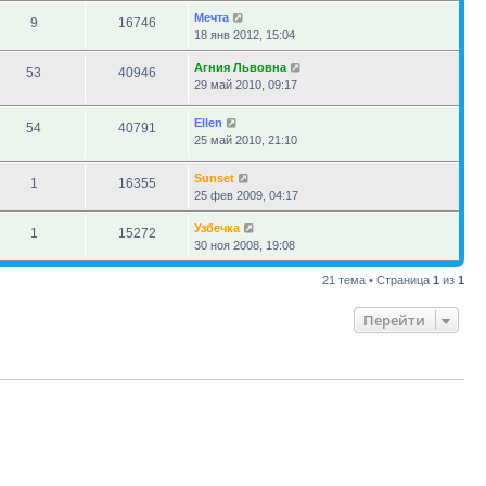
Мечта
9
16746
18 янв 2012, 15:04
Агния Львовна
53
40946
29 май 2010, 09:17
Ellen
54
40791
25 май 2010, 21:10
Sunset
1
16355
25 фев 2009, 04:17
Узбечка
1
15272
30 ноя 2008, 19:08
21 тема • Страница
1
из
1
Перейти