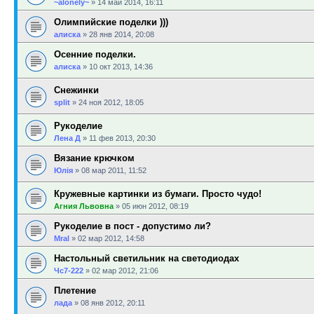
~alonely~
»
14 май 2014, 16:11
Олимпийские поделки )))
алиска
»
28 янв 2014, 20:08
Осенние поделки.
алиска
»
10 окт 2013, 14:36
Снежинки
sрlit
»
24 ноя 2012, 18:05
Рукоделие
Лена Д
»
11 фев 2013, 20:30
Вязание крючком
Юлія
»
08 мар 2011, 11:52
Кружевные картинки из бумаги. Просто чудо!
Агния Львовна
»
05 июн 2012, 08:19
Рукоделие в пост - допустимо ли?
Mral
»
02 мар 2012, 14:58
Настольный светильник на светодиодах
Чс7-222
»
02 мар 2012, 21:06
Плетение
лада
»
08 янв 2012, 20:11