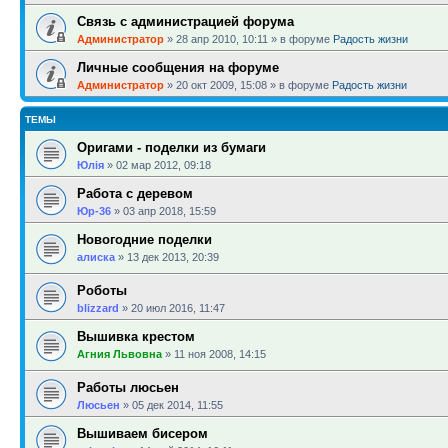
Связь с администрацией форума
Администратор
»
28 апр 2010, 10:11
» в форуме
Радость жизни
Личные сообщения на форуме
Администратор
»
20 окт 2009, 15:08
» в форуме
Радость жизни
ТЕМЫ
Оригами - поделки из бумаги
Юлія
»
02 мар 2012, 09:18
Работа с деревом
Юр-36
»
03 апр 2018, 15:59
Новогодние поделки
алиска
»
13 дек 2013, 20:39
Роботы
blizzard
»
20 июл 2016, 11:47
Вышивка крестом
Агния Львовна
»
11 ноя 2008, 14:15
Работы люсьен
Люсьен
»
05 дек 2014, 11:55
Вышиваем бисером