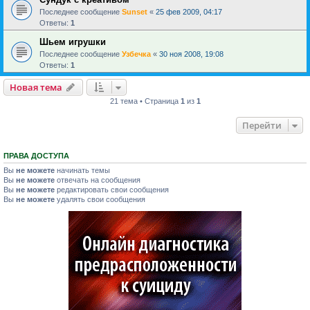
Последнее сообщение
Sunset
«
25 фев 2009, 04:17
Ответы:
1
Шьем игрушки
Последнее сообщение
Узбечка
«
30 ноя 2008, 19:08
Ответы:
1
Новая тема
21 тема • Страница
1
из
1
Перейти
ПРАВА ДОСТУПА
Вы
не можете
начинать темы
Вы
не можете
отвечать на сообщения
Вы
не можете
редактировать свои сообщения
Вы
не можете
удалять свои сообщения