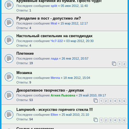
Кружевные картинки из бумаги. Просто чудо!
Последнее сообщение
sрlit
«
05 июн 2012, 11:40
Ответы:
1
Рукоделие в пост - допустимо ли?
Последнее сообщение
Mral
«
15 мар 2012, 12:17
Ответы:
4
Настольный светильник на светодиодах
Последнее сообщение
Чс7-222
«
03 мар 2012, 20:30
Ответы:
4
Плетение
Последнее сообщение
лада
«
26 янв 2012, 20:57
Ответы:
19
1
2
Мозаика
Последнее сообщение
Мечта
«
18 янв 2012, 15:04
Ответы:
9
Декоративное творчество - декупаж
Последнее сообщение
Агния Львовна
«
29 май 2010, 09:17
Ответы:
53
1
2
3
4
5
6
Lampwork - искусство горячего стекла !!!
Последнее сообщение
Ellen
«
25 май 2010, 21:10
Ответы:
54
1
2
3
4
5
6
Сундук с креативом