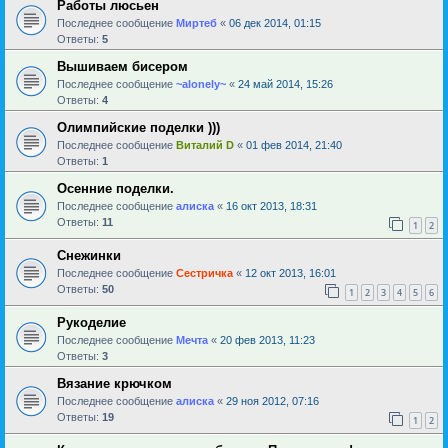
Работы люсьен
Последнее сообщение
Миртеб
«
06 дек 2014, 01:15
Ответы:
5
Вышиваем бисером
Последнее сообщение
~alonely~
«
24 май 2014, 15:26
Ответы:
4
Олимпийские поделки )))
Последнее сообщение
Виталий D
«
01 фев 2014, 21:40
Ответы:
1
Осенние поделки.
Последнее сообщение
алиска
«
16 окт 2013, 18:31
Ответы:
11
1
2
Снежинки
Последнее сообщение
Сестричка
«
12 окт 2013, 16:01
Ответы:
50
1
2
3
4
5
6
Рукоделие
Последнее сообщение
Мечта
«
20 фев 2013, 11:23
Ответы:
3
Вязание крючком
Последнее сообщение
алиска
«
29 ноя 2012, 07:16
Ответы:
19
1
2