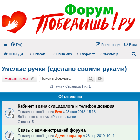
FAQ
Регистрация
Вход
П
ПОБЕДИШЬ.РУ
Список форумов
Наша жизнь (не всё же о суициде!)
Творчество
Умелые ручки (сделано своими руками)
Умелые ручки (сделано своими руками)
Поиск
Расширенный пои
Новая тема
21 тема • Страница
1
из
1
Объявления
Кабинет врача суицидолога и телефон доверия
Последнее сообщение
Ewe
«
23 фев 2018, 15:18
Добавлено в форуме
Радость жизни
Ответы:
5
Связь с администрацией форума
Последнее сообщение
Администратор
«
28 апр 2010, 10:11