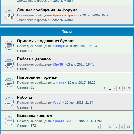
Добавлено в форуме
Радость жизни
Личные сообщения на форуме
Последнее сообщение
Администратор
«
20 окт 2009, 15:08
Добавлено в форуме
Радость жизни
Темы
Оригами - поделки из бумаги
Последнее сообщение
burngirl
«
01 июн 2019, 21:04
Ответы:
3
Работа с деревом
Последнее сообщение
Юр-36
«
03 апр 2018, 18:45
Ответы:
9
Новогодние поделки
Последнее сообщение
алиска
«
12 янв 2017, 16:27
Ответы:
61
1
4
5
6
7
…
Роботы
Последнее сообщение
Vogel
«
29 июл 2016, 21:34
Ответы:
2
Вышивка крестом
Последнее сообщение
просто 123
«
14 мар 2015, 14:51
Ответы:
173
1
15
16
17
18
…