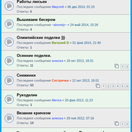
Работы люсьен
Последнее сообщение
Миртеб
«
06 дек 2014, 01:15
Ответы:
5
Вышиваем бисером
Последнее сообщение
~alonely~
«
24 май 2014, 15:26
Ответы:
4
Олимпийские поделки )))
Последнее сообщение
Виталий D
«
01 фев 2014, 21:40
Ответы:
1
Осенние поделки.
Последнее сообщение
алиска
«
16 окт 2013, 18:31
Ответы:
11
1
2
Снежинки
Последнее сообщение
Сестричка
«
12 окт 2013, 16:01
Ответы:
50
1
2
3
4
5
6
Рукоделие
Последнее сообщение
Мечта
«
20 фев 2013, 11:23
Ответы:
3
Вязание крючком
Последнее сообщение
алиска
«
29 ноя 2012, 07:16
Ответы:
19
1
2