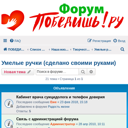
FAQ
Регистрация
Вход
П
ПОБЕДИШЬ.РУ
Список форумов
Наша жизнь (не всё же о суициде!)
Творчество
Умелые ручки (сделано своими руками)
Умелые ручки (сделано своими руками)
Поиск
Расширенный пои
Новая тема
21 тема • Страница
1
из
1
Объявления
Кабинет врача суицидолога и телефон доверия
Последнее сообщение
Ewe
«
23 фев 2018, 15:18
Добавлено в форуме
Радость жизни
Ответы:
5
Связь с администрацией форума
Последнее сообщение
Администратор
«
28 апр 2010, 10:11