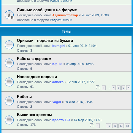
Добавлено в форуме
Радость жизни
Личные сообщения на форуме
Последнее сообщение
Администратор
«
20 окт 2009, 15:08
Добавлено в форуме
Радость жизни
Темы
Оригами - поделки из бумаги
Последнее сообщение
burngirl
«
01 июн 2019, 21:04
Ответы:
3
Работа с деревом
Последнее сообщение
Юр-36
«
03 апр 2018, 18:45
Ответы:
9
Новогодние поделки
Последнее сообщение
алиска
«
12 янв 2017, 16:27
Ответы:
61
1
4
5
6
7
…
Роботы
Последнее сообщение
Vogel
«
29 июл 2016, 21:34
Ответы:
2
Вышивка крестом
Последнее сообщение
просто 123
«
14 мар 2015, 14:51
Ответы:
173
1
15
16
17
18
…