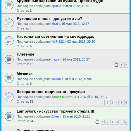
Кружевные картинки из бумаги. Просто чудо!
Последнее сообщение
sрlit
«
05 июн 2012, 11:40
Ответы:
1
Рукоделие в пост - допустимо ли?
Последнее сообщение
Mral
«
15 мар 2012, 12:17
Ответы:
4
Настольный светильник на светодиодах
Последнее сообщение
Чс7-222
«
03 мар 2012, 20:30
Ответы:
4
Плетение
Последнее сообщение
лада
«
26 янв 2012, 20:57
Ответы:
19
1
2
Мозаика
Последнее сообщение
Мечта
«
18 янв 2012, 15:04
Ответы:
9
Декоративное творчество - декупаж
Последнее сообщение
Агния Львовна
«
29 май 2010, 09:17
Ответы:
53
1
2
3
4
5
6
Lampwork - искусство горячего стекла !!!
Последнее сообщение
Ellen
«
25 май 2010, 21:10
Ответы:
54
1
2
3
4
5
6
Сундук с креативом