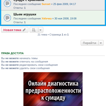
Последнее сообщение
Sunset
«
25 фев 2009, 04:17
Ответы:
1
Шьем игрушки
Последнее сообщение
Узбечка
«
30 ноя 2008, 19:08
Ответы:
1
Новая тема
21 тема • Страница
1
из
1
Перейти
ПРАВА ДОСТУПА
Вы
не можете
начинать темы
Вы
не можете
отвечать на сообщения
Вы
не можете
редактировать свои сообщения
Вы
не можете
удалять свои сообщения