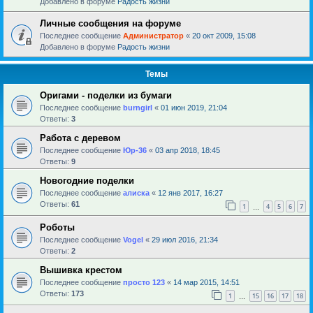
Добавлено в форуме
Радость жизни
Личные сообщения на форуме
Последнее сообщение
Администратор
«
20 окт 2009, 15:08
Добавлено в форуме
Радость жизни
Темы
Оригами - поделки из бумаги
Последнее сообщение
burngirl
«
01 июн 2019, 21:04
Ответы:
3
Работа с деревом
Последнее сообщение
Юр-36
«
03 апр 2018, 18:45
Ответы:
9
Новогодние поделки
Последнее сообщение
алиска
«
12 янв 2017, 16:27
Ответы:
61
1
4
5
6
7
…
Роботы
Последнее сообщение
Vogel
«
29 июл 2016, 21:34
Ответы:
2
Вышивка крестом
Последнее сообщение
просто 123
«
14 мар 2015, 14:51
Ответы:
173
1
15
16
17
18
…