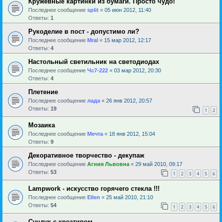
Кружевные картинки из бумаги. Просто чудо!
Последнее сообщение
sрlit
«
05 июн 2012, 11:40
Ответы:
1
Рукоделие в пост - допустимо ли?
Последнее сообщение
Mral
«
15 мар 2012, 12:17
Ответы:
4
Настольный светильник на светодиодах
Последнее сообщение
Чс7-222
«
03 мар 2012, 20:30
Ответы:
4
Плетение
Последнее сообщение
лада
«
26 янв 2012, 20:57
Ответы:
19
1
2
Мозаика
Последнее сообщение
Мечта
«
18 янв 2012, 15:04
Ответы:
9
Декоративное творчество - декупаж
Последнее сообщение
Агния Львовна
«
29 май 2010, 09:17
Ответы:
53
1
2
3
4
5
6
Lampwork - искусство горячего стекла !!!
Последнее сообщение
Ellen
«
25 май 2010, 21:10
Ответы:
54
1
2
3
4
5
6
Сундук с креативом