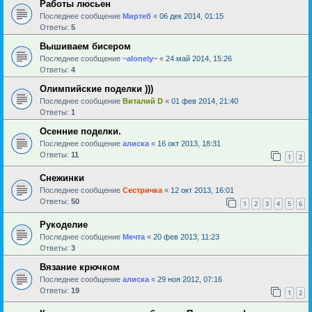
Работы люсьен
Последнее сообщение
Миртеб
«
06 дек 2014, 01:15
Ответы:
5
Вышиваем бисером
Последнее сообщение
~alonely~
«
24 май 2014, 15:26
Ответы:
4
Олимпийские поделки )))
Последнее сообщение
Виталий D
«
01 фев 2014, 21:40
Ответы:
1
Осенние поделки.
Последнее сообщение
алиска
«
16 окт 2013, 18:31
Ответы:
11
1
2
Снежинки
Последнее сообщение
Сестричка
«
12 окт 2013, 16:01
Ответы:
50
1
2
3
4
5
6
Рукоделие
Последнее сообщение
Мечта
«
20 фев 2013, 11:23
Ответы:
3
Вязание крючком
Последнее сообщение
алиска
«
29 ноя 2012, 07:16
Ответы:
19
1
2