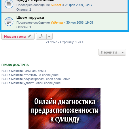
Последнее сообщение
Sunset
«
25 фев 2009, 04:17
Ответы:
1
Шьем игрушки
Последнее сообщение
Узбечка
«
30 ноя 2008, 19:08
Ответы:
1
Новая тема
21 тема • Страница
1
из
1
Перейти
ПРАВА ДОСТУПА
Вы
не можете
начинать темы
Вы
не можете
отвечать на сообщения
Вы
не можете
редактировать свои сообщения
Вы
не можете
удалять свои сообщения