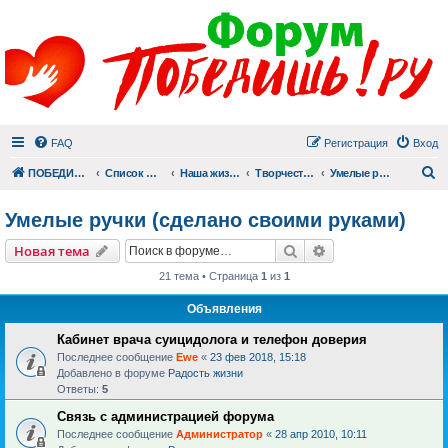
FAQ
Регистрация
Вход
П
ПОБЕДИШЬ.РУ
Список форумов
Наша жизнь (не всё же о суициде!)
Творчество
Умелые ручки (сделано своими руками)
Умелые ручки (сделано своими руками)
Поиск
Расширенный пои
Новая тема
21 тема • Страница
1
из
1
Объявления
Кабинет врача суицидолога и телефон доверия
Последнее сообщение
Ewe
«
23 фев 2018, 15:18
Добавлено в форуме
Радость жизни
Ответы:
5
Связь с администрацией форума
Последнее сообщение
Администратор
«
28 апр 2010, 10:11