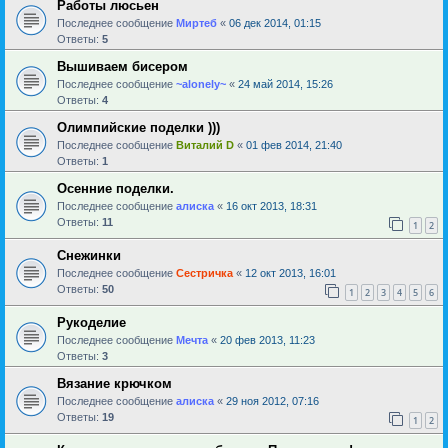
Работы люсьен
Последнее сообщение
Миртеб
«
06 дек 2014, 01:15
Ответы:
5
Вышиваем бисером
Последнее сообщение
~alonely~
«
24 май 2014, 15:26
Ответы:
4
Олимпийские поделки )))
Последнее сообщение
Виталий D
«
01 фев 2014, 21:40
Ответы:
1
Осенние поделки.
Последнее сообщение
алиска
«
16 окт 2013, 18:31
Ответы:
11
1
2
Снежинки
Последнее сообщение
Сестричка
«
12 окт 2013, 16:01
Ответы:
50
1
2
3
4
5
6
Рукоделие
Последнее сообщение
Мечта
«
20 фев 2013, 11:23
Ответы:
3
Вязание крючком
Последнее сообщение
алиска
«
29 ноя 2012, 07:16
Ответы:
19
1
2