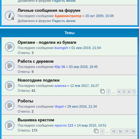
Добавлено в форуме
Радость жизни
Личные сообщения на форуме
Последнее сообщение
Администратор
«
20 окт 2009, 15:08
Добавлено в форуме
Радость жизни
Темы
Оригами - поделки из бумаги
Последнее сообщение
burngirl
«
01 июн 2019, 21:04
Ответы:
3
Работа с деревом
Последнее сообщение
Юр-36
«
03 апр 2018, 18:45
Ответы:
9
Новогодние поделки
Последнее сообщение
алиска
«
12 янв 2017, 16:27
Ответы:
61
1
4
5
6
7
…
Роботы
Последнее сообщение
Vogel
«
29 июл 2016, 21:34
Ответы:
2
Вышивка крестом
Последнее сообщение
просто 123
«
14 мар 2015, 14:51
Ответы:
173
1
15
16
17
18
…