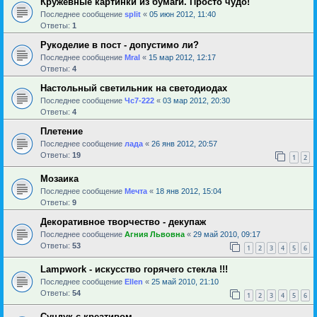
Кружевные картинки из бумаги. Просто чудо!
Последнее сообщение
sрlit
«
05 июн 2012, 11:40
Ответы:
1
Рукоделие в пост - допустимо ли?
Последнее сообщение
Mral
«
15 мар 2012, 12:17
Ответы:
4
Настольный светильник на светодиодах
Последнее сообщение
Чс7-222
«
03 мар 2012, 20:30
Ответы:
4
Плетение
Последнее сообщение
лада
«
26 янв 2012, 20:57
Ответы:
19
1
2
Мозаика
Последнее сообщение
Мечта
«
18 янв 2012, 15:04
Ответы:
9
Декоративное творчество - декупаж
Последнее сообщение
Агния Львовна
«
29 май 2010, 09:17
Ответы:
53
1
2
3
4
5
6
Lampwork - искусство горячего стекла !!!
Последнее сообщение
Ellen
«
25 май 2010, 21:10
Ответы:
54
1
2
3
4
5
6
Сундук с креативом