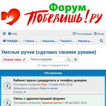
FAQ
Регистрация
Вход
П
ПОБЕДИШЬ.РУ
Список форумов
Наша жизнь (не всё же о суициде!)
Творчество
Умелые ручки (сделано своими руками)
Умелые ручки (сделано своими руками)
Поиск
Расширенный пои
Новая тема
21 тема • Страница
1
из
1
Объявления
Кабинет врача суицидолога и телефон доверия
Последнее сообщение
Ewe
«
23 фев 2018, 15:18
Добавлено в форуме
Радость жизни
Ответы:
5
Связь с администрацией форума
Последнее сообщение
Администратор
«
28 апр 2010, 10:11