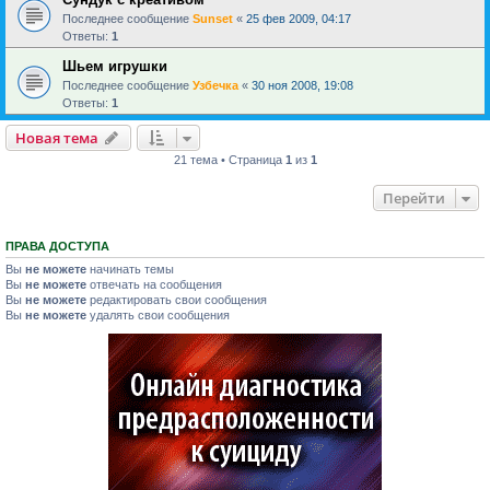
Последнее сообщение
Sunset
«
25 фев 2009, 04:17
Ответы:
1
Шьем игрушки
Последнее сообщение
Узбечка
«
30 ноя 2008, 19:08
Ответы:
1
Новая тема
21 тема • Страница
1
из
1
Перейти
ПРАВА ДОСТУПА
Вы
не можете
начинать темы
Вы
не можете
отвечать на сообщения
Вы
не можете
редактировать свои сообщения
Вы
не можете
удалять свои сообщения