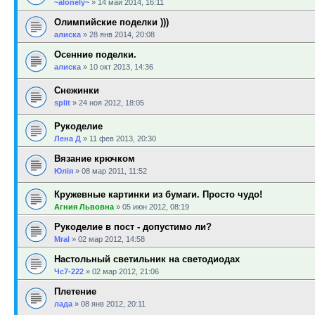
~alonely~
»
14 май 2014, 16:11
Олимпийские поделки )))
алиска
»
28 янв 2014, 20:08
Осенние поделки.
алиска
»
10 окт 2013, 14:36
Снежинки
sрlit
»
24 ноя 2012, 18:05
Рукоделие
Лена Д
»
11 фев 2013, 20:30
Вязание крючком
Юлія
»
08 мар 2011, 11:52
Кружевные картинки из бумаги. Просто чудо!
Агния Львовна
»
05 июн 2012, 08:19
Рукоделие в пост - допустимо ли?
Mral
»
02 мар 2012, 14:58
Настольный светильник на светодиодах
Чс7-222
»
02 мар 2012, 21:06
Плетение
лада
»
08 янв 2012, 20:11