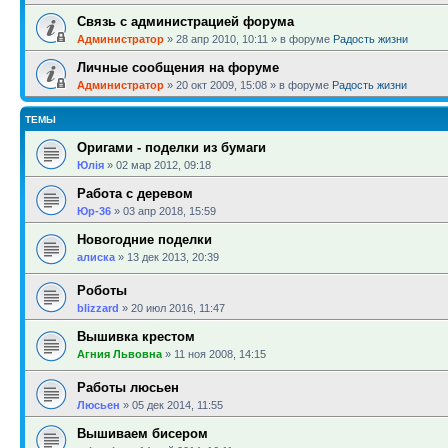
Связь с администрацией форума
Администратор
»
28 апр 2010, 10:11
» в форуме
Радость жизни
Личные сообщения на форуме
Администратор
»
20 окт 2009, 15:08
» в форуме
Радость жизни
ТЕМЫ
Оригами - поделки из бумаги
Юлія
»
02 мар 2012, 09:18
Работа с деревом
Юр-36
»
03 апр 2018, 15:59
Новогодние поделки
алиска
»
13 дек 2013, 20:39
Роботы
blizzard
»
20 июл 2016, 11:47
Вышивка крестом
Агния Львовна
»
11 ноя 2008, 14:15
Работы люсьен
Люсьен
»
05 дек 2014, 11:55
Вышиваем бисером