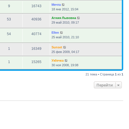
Мечта
9
16743
18 янв 2012, 15:04
Агния Львовна
53
40936
29 май 2010, 09:17
Ellen
54
40774
25 май 2010, 21:10
Sunset
1
16349
25 фев 2009, 04:17
Узбечка
1
15265
30 ноя 2008, 19:08
21 тема • Страница
1
из
1
Перейти