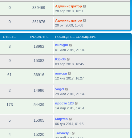
Администратор
0
339469
28 апр 2010, 10:11
Администратор
0
351876
20 окт 2009, 15:08
ОТВЕТЫ
ПРОСМОТРЫ
ПОСЛЕДНЕЕ СООБЩЕНИЕ
burngirl
3
18982
01 июн 2019, 21:04
Юр-36
9
15382
03 апр 2018, 18:45
алиска
61
36916
12 янв 2017, 16:27
Vogel
2
14996
29 июл 2016, 21:34
просто 123
173
54439
14 мар 2015, 14:51
Миртеб
5
15305
06 дек 2014, 01:15
~alonely~
4
15220