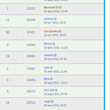
24 май 2014, 15:26
Виталий D
1
15231
01 фев 2014, 21:40
алиска
11
20106
16 окт 2013, 18:31
Сестричка
50
37401
12 окт 2013, 16:01
Мечта
3
15560
20 фев 2013, 11:23
алиска
19
20664
29 ноя 2012, 07:16
sрlit
1
15587
05 июн 2012, 11:40
Mral
4
21559
15 мар 2012, 12:17
Чс7-222
4
18115
03 мар 2012, 20:30
лада
19
20512
26 янв 2012, 20:57