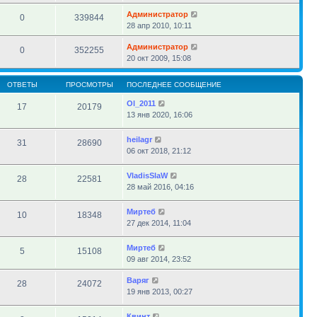
Администратор
0
339844
28 апр 2010, 10:11
Администратор
0
352255
20 окт 2009, 15:08
ОТВЕТЫ
ПРОСМОТРЫ
ПОСЛЕДНЕЕ СООБЩЕНИЕ
Ol_2011
17
20179
13 янв 2020, 16:06
heilagr
31
28690
06 окт 2018, 21:12
VladisSlaW
28
22581
28 май 2016, 04:16
Миртеб
10
18348
27 дек 2014, 11:04
Миртеб
5
15108
09 авг 2014, 23:52
Варяг
28
24072
19 янв 2013, 00:27
Квинт