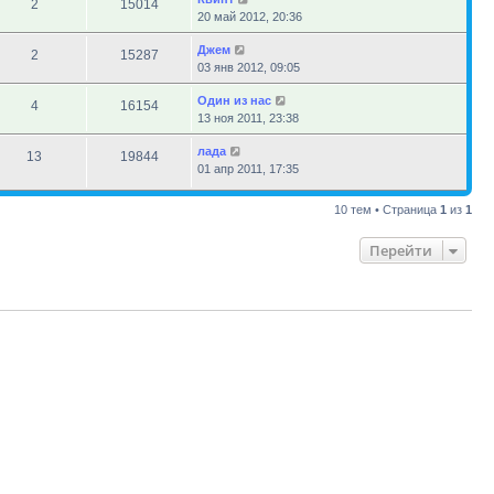
2
15014
20 май 2012, 20:36
Джем
2
15287
03 янв 2012, 09:05
Один из нас
4
16154
13 ноя 2011, 23:38
лада
13
19844
01 апр 2011, 17:35
10 тем • Страница
1
из
1
Перейти