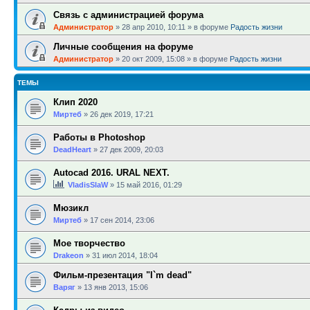
Связь с администрацией форума
Администратор
»
28 апр 2010, 10:11
» в форуме
Радость жизни
Личные сообщения на форуме
Администратор
»
20 окт 2009, 15:08
» в форуме
Радость жизни
ТЕМЫ
Клип 2020
Миртеб
»
26 дек 2019, 17:21
Работы в Photoshop
DeadHeart
»
27 дек 2009, 20:03
Autocad 2016. URAL NEXT.
VladisSlaW
»
15 май 2016, 01:29
Мюзикл
Миртеб
»
17 сен 2014, 23:06
Мое творчество
Drakeon
»
31 июл 2014, 18:04
Фильм-презентация "I`m dead"
Варяг
»
13 янв 2013, 15:06