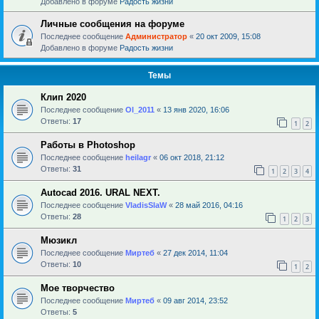
Добавлено в форуме
Радость жизни
Личные сообщения на форуме
Последнее сообщение
Администратор
«
20 окт 2009, 15:08
Добавлено в форуме
Радость жизни
Темы
Клип 2020
Последнее сообщение
Ol_2011
«
13 янв 2020, 16:06
Ответы:
17
1
2
Работы в Photoshop
Последнее сообщение
heilagr
«
06 окт 2018, 21:12
Ответы:
31
1
2
3
4
Autocad 2016. URAL NEXT.
Последнее сообщение
VladisSlaW
«
28 май 2016, 04:16
Ответы:
28
1
2
3
Мюзикл
Последнее сообщение
Миртеб
«
27 дек 2014, 11:04
Ответы:
10
1
2
Мое творчество
Последнее сообщение
Миртеб
«
09 авг 2014, 23:52
Ответы:
5