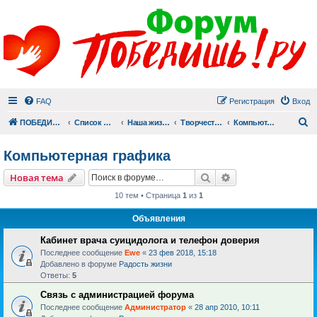
FAQ
Регистрация
Вход
П
ПОБЕДИШЬ.РУ
Список форумов
Наша жизнь (не всё же о суициде!)
Творчество
Компьютерная графика
Компьютерная графика
Поиск
Расширенный пои
Новая тема
10 тем • Страница
1
из
1
Объявления
Кабинет врача суицидолога и телефон доверия
Последнее сообщение
Ewe
«
23 фев 2018, 15:18
Добавлено в форуме
Радость жизни
Ответы:
5
Связь с администрацией форума
Последнее сообщение
Администратор
«
28 апр 2010, 10:11