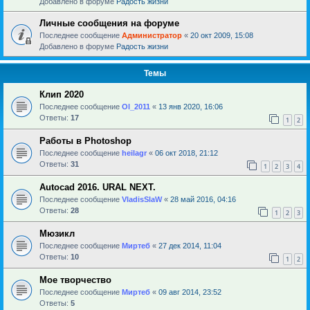
Добавлено в форуме
Радость жизни
Личные сообщения на форуме
Последнее сообщение
Администратор
«
20 окт 2009, 15:08
Добавлено в форуме
Радость жизни
Темы
Клип 2020
Последнее сообщение
Ol_2011
«
13 янв 2020, 16:06
Ответы:
17
1
2
Работы в Photoshop
Последнее сообщение
heilagr
«
06 окт 2018, 21:12
Ответы:
31
1
2
3
4
Autocad 2016. URAL NEXT.
Последнее сообщение
VladisSlaW
«
28 май 2016, 04:16
Ответы:
28
1
2
3
Мюзикл
Последнее сообщение
Миртеб
«
27 дек 2014, 11:04
Ответы:
10
1
2
Мое творчество
Последнее сообщение
Миртеб
«
09 авг 2014, 23:52
Ответы:
5