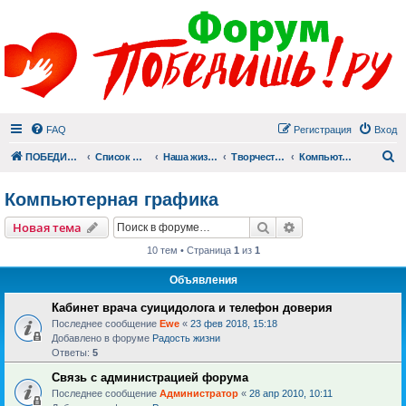
FAQ
Регистрация
Вход
П
ПОБЕДИШЬ.РУ
Список форумов
Наша жизнь (не всё же о суициде!)
Творчество
Компьютерная графика
Компьютерная графика
Поиск
Расширенный пои
Новая тема
10 тем • Страница
1
из
1
Объявления
Кабинет врача суицидолога и телефон доверия
Последнее сообщение
Ewe
«
23 фев 2018, 15:18
Добавлено в форуме
Радость жизни
Ответы:
5
Связь с администрацией форума
Последнее сообщение
Администратор
«
28 апр 2010, 10:11