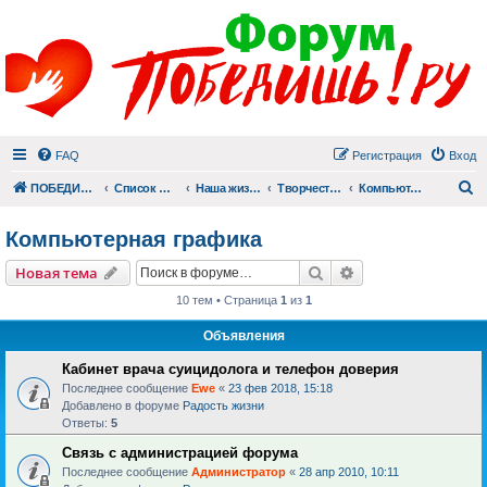
FAQ
Регистрация
Вход
П
ПОБЕДИШЬ.РУ
Список форумов
Наша жизнь (не всё же о суициде!)
Творчество
Компьютерная графика
Компьютерная графика
Поиск
Расширенный пои
Новая тема
10 тем • Страница
1
из
1
Объявления
Кабинет врача суицидолога и телефон доверия
Последнее сообщение
Ewe
«
23 фев 2018, 15:18
Добавлено в форуме
Радость жизни
Ответы:
5
Связь с администрацией форума
Последнее сообщение
Администратор
«
28 апр 2010, 10:11