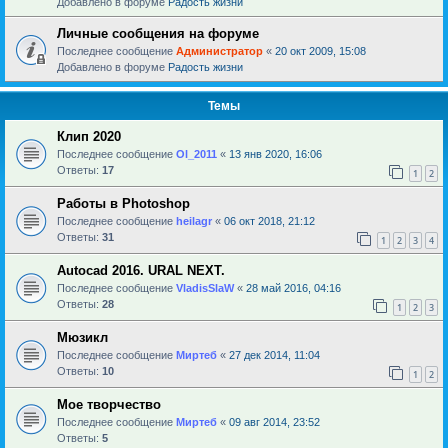
Добавлено в форуме
Радость жизни
Личные сообщения на форуме
Последнее сообщение
Администратор
«
20 окт 2009, 15:08
Добавлено в форуме
Радость жизни
Темы
Клип 2020
Последнее сообщение
Ol_2011
«
13 янв 2020, 16:06
Ответы:
17
1
2
Работы в Photoshop
Последнее сообщение
heilagr
«
06 окт 2018, 21:12
Ответы:
31
1
2
3
4
Autocad 2016. URAL NEXT.
Последнее сообщение
VladisSlaW
«
28 май 2016, 04:16
Ответы:
28
1
2
3
Мюзикл
Последнее сообщение
Миртеб
«
27 дек 2014, 11:04
Ответы:
10
1
2
Мое творчество
Последнее сообщение
Миртеб
«
09 авг 2014, 23:52
Ответы:
5