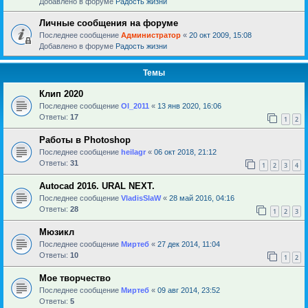
Добавлено в форуме
Радость жизни
Личные сообщения на форуме
Последнее сообщение
Администратор
«
20 окт 2009, 15:08
Добавлено в форуме
Радость жизни
Темы
Клип 2020
Последнее сообщение
Ol_2011
«
13 янв 2020, 16:06
Ответы:
17
1
2
Работы в Photoshop
Последнее сообщение
heilagr
«
06 окт 2018, 21:12
Ответы:
31
1
2
3
4
Autocad 2016. URAL NEXT.
Последнее сообщение
VladisSlaW
«
28 май 2016, 04:16
Ответы:
28
1
2
3
Мюзикл
Последнее сообщение
Миртеб
«
27 дек 2014, 11:04
Ответы:
10
1
2
Мое творчество
Последнее сообщение
Миртеб
«
09 авг 2014, 23:52
Ответы:
5