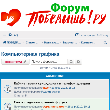
FAQ
Регистрация
Вход
П
ПОБЕДИШЬ.РУ
Список форумов
Наша жизнь (не всё же о суициде!)
Творчество
Компьютерная графика
Компьютерная графика
Поиск
Расширенный пои
Новая тема
10 тем • Страница
1
из
1
Объявления
Кабинет врача суицидолога и телефон доверия
Последнее сообщение
Ewe
«
23 фев 2018, 15:18
Добавлено в форуме
Радость жизни
Ответы:
5
Связь с администрацией форума
Последнее сообщение
Администратор
«
28 апр 2010, 10:11