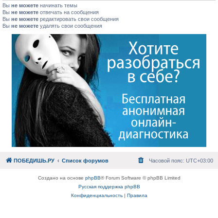
Вы
не можете
начинать темы
Вы
не можете
отвечать на сообщения
Вы
не можете
редактировать свои сообщения
Вы
не можете
удалять свои сообщения
ПОБЕДИШЬ.РУ
Список форумов
Часовой пояс:
UTC+03:00
Создано на основе
phpBB
® Forum Software © phpBB Limited
Русская поддержка phpBB
Конфиденциальность
|
Правила