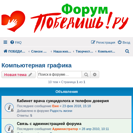
FAQ
Регистрация
Вход
П
ПОБЕДИШЬ.РУ
Список форумов
Наша жизнь (не всё же о суициде!)
Творчество
Компьютерная графика
Компьютерная графика
Поиск
Расширенный пои
Новая тема
10 тем • Страница
1
из
1
Объявления
Кабинет врача суицидолога и телефон доверия
Последнее сообщение
Ewe
«
23 фев 2018, 15:18
Добавлено в форуме
Радость жизни
Ответы:
5
Связь с администрацией форума
Последнее сообщение
Администратор
«
28 апр 2010, 10:11