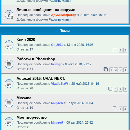
Добавлено в форуме
Радость жизни
Личные сообщения на форуме
Последнее сообщение
Администратор
«
20 окт 2009, 15:08
Добавлено в форуме
Радость жизни
Темы
Клип 2020
Последнее сообщение
Ol_2011
«
13 янв 2020, 16:06
Ответы:
17
1
2
Работы в Photoshop
Последнее сообщение
heilagr
«
06 окт 2018, 21:12
Ответы:
31
1
2
3
4
Autocad 2016. URAL NEXT.
Последнее сообщение
VladisSlaW
«
28 май 2016, 04:16
Ответы:
28
1
2
3
Мюзикл
Последнее сообщение
Миртеб
«
27 дек 2014, 11:04
Ответы:
10
1
2
Мое творчество
Последнее сообщение
Миртеб
«
09 авг 2014, 23:52
Ответы:
5