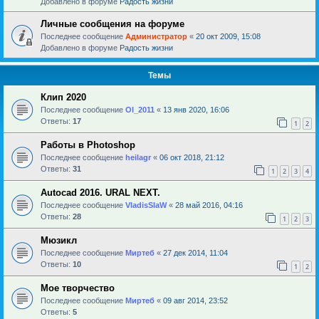
Добавлено в форуме
Радость жизни
Личные сообщения на форуме
Последнее сообщение
Администратор
«
20 окт 2009, 15:08
Добавлено в форуме
Радость жизни
Темы
Клип 2020
Последнее сообщение
Ol_2011
«
13 янв 2020, 16:06
Ответы:
17
1
2
Работы в Photoshop
Последнее сообщение
heilagr
«
06 окт 2018, 21:12
Ответы:
31
1
2
3
4
Autocad 2016. URAL NEXT.
Последнее сообщение
VladisSlaW
«
28 май 2016, 04:16
Ответы:
28
1
2
3
Мюзикл
Последнее сообщение
Миртеб
«
27 дек 2014, 11:04
Ответы:
10
1
2
Мое творчество
Последнее сообщение
Миртеб
«
09 авг 2014, 23:52
Ответы:
5