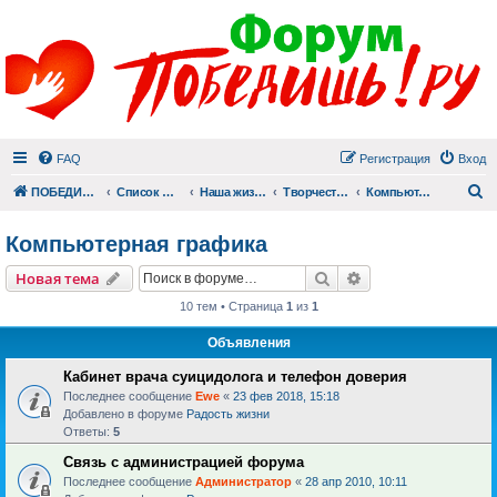
FAQ
Регистрация
Вход
П
ПОБЕДИШЬ.РУ
Список форумов
Наша жизнь (не всё же о суициде!)
Творчество
Компьютерная графика
Компьютерная графика
Поиск
Расширенный пои
Новая тема
10 тем • Страница
1
из
1
Объявления
Кабинет врача суицидолога и телефон доверия
Последнее сообщение
Ewe
«
23 фев 2018, 15:18
Добавлено в форуме
Радость жизни
Ответы:
5
Связь с администрацией форума
Последнее сообщение
Администратор
«
28 апр 2010, 10:11