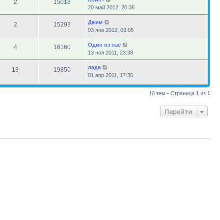
2
15018
20 май 2012, 20:36
Джем
2
15293
03 янв 2012, 09:05
Один из нас
4
16160
13 ноя 2011, 23:38
лада
13
19850
01 апр 2011, 17:35
10 тем • Страница
1
из
1
Перейти