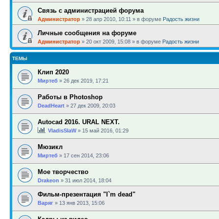
Связь с администрацией форума
Администратор
»
28 апр 2010, 10:11
» в форуме
Радость жизни
Личные сообщения на форуме
Администратор
»
20 окт 2009, 15:08
» в форуме
Радость жизни
ТЕМЫ
Клип 2020
Миртеб
»
26 дек 2019, 17:21
Работы в Photoshop
DeadHeart
»
27 дек 2009, 20:03
Autocad 2016. URAL NEXT.
VladisSlaW
»
15 май 2016, 01:29
Мюзикл
Миртеб
»
17 сен 2014, 23:06
Мое творчество
Drakeon
»
31 июл 2014, 18:04
Фильм-презентация "I`m dead"
Варяг
»
13 янв 2013, 15:06