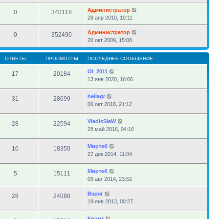
Администратор
0
340118
28 апр 2010, 10:11
Администратор
0
352490
20 окт 2009, 15:08
ОТВЕТЫ
ПРОСМОТРЫ
ПОСЛЕДНЕЕ СООБЩЕНИЕ
Ol_2011
17
20184
13 янв 2020, 16:06
heilagr
31
28699
06 окт 2018, 21:12
VladisSlaW
28
22594
28 май 2016, 04:16
Миртеб
10
18350
27 дек 2014, 11:04
Миртеб
5
15111
09 авг 2014, 23:52
Варяг
28
24080
19 янв 2013, 00:27
Квинт