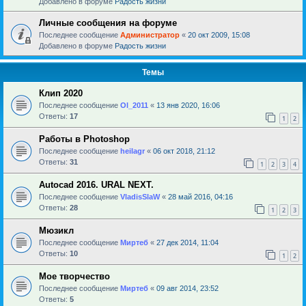
Добавлено в форуме
Радость жизни
Личные сообщения на форуме
Последнее сообщение
Администратор
«
20 окт 2009, 15:08
Добавлено в форуме
Радость жизни
Темы
Клип 2020
Последнее сообщение
Ol_2011
«
13 янв 2020, 16:06
Ответы:
17
1
2
Работы в Photoshop
Последнее сообщение
heilagr
«
06 окт 2018, 21:12
Ответы:
31
1
2
3
4
Autocad 2016. URAL NEXT.
Последнее сообщение
VladisSlaW
«
28 май 2016, 04:16
Ответы:
28
1
2
3
Мюзикл
Последнее сообщение
Миртеб
«
27 дек 2014, 11:04
Ответы:
10
1
2
Мое творчество
Последнее сообщение
Миртеб
«
09 авг 2014, 23:52
Ответы:
5