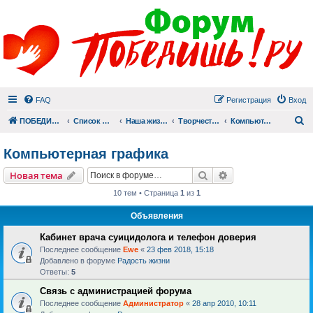
FAQ
Регистрация
Вход
П
ПОБЕДИШЬ.РУ
Список форумов
Наша жизнь (не всё же о суициде!)
Творчество
Компьютерная графика
Компьютерная графика
Поиск
Расширенный пои
Новая тема
10 тем • Страница
1
из
1
Объявления
Кабинет врача суицидолога и телефон доверия
Последнее сообщение
Ewe
«
23 фев 2018, 15:18
Добавлено в форуме
Радость жизни
Ответы:
5
Связь с администрацией форума
Последнее сообщение
Администратор
«
28 апр 2010, 10:11