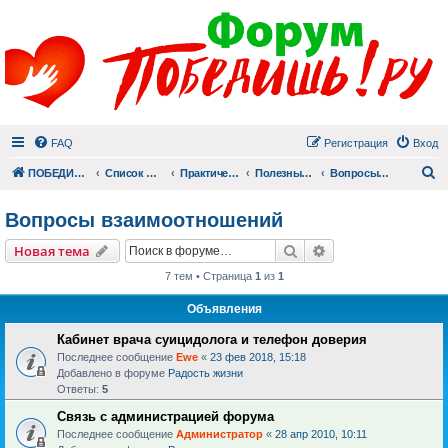
FAQ
Регистрация
Вход
П
ПОБЕДИШЬ.РУ
Список форумов
Практический раздел
Полезные материалы
Вопросы взаимоотношений
Вопросы взаимоотношений
Поиск
Расширенный пои
Новая тема
7 тем • Страница
1
из
1
Объявления
Кабинет врача суицидолога и телефон доверия
Последнее сообщение
Ewe
«
23 фев 2018, 15:18
Добавлено в форуме
Радость жизни
Ответы:
5
Связь с администрацией форума
Последнее сообщение
Администратор
«
28 апр 2010, 10:11