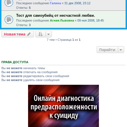
Последнее сообщение
Галина
«
31 дек 2008, 23:12
Ответы:
5
Тост для самоубийц от несчастной любви.
Последнее сообщение
Агния Львовна
«
09 ноя 2008, 18:45
Ответы:
3
Новая тема
7 тем • Страница
1
из
1
Перейти
ПРАВА ДОСТУПА
Вы
не можете
начинать темы
Вы
не можете
отвечать на сообщения
Вы
не можете
редактировать свои сообщения
Вы
не можете
удалять свои сообщения