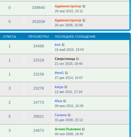
Администратор
0
339640
28 апр 2010, 10:11
Администратор
0
352039
20 окт 2009, 15:08
ОТВЕТЫ
ПРОСМОТРЫ
ПОСЛЕДНЕЕ СООБЩЕНИЕ
keti
1
24499
16 май 2016, 19:54
Сверстница
1
22519
21 окт 2015, 18:40
IHmG
1
23158
27 дек 2014, 10:07
katya
3
23278
12 авг 2011, 17:16
Юна
2
24773
09 июн 2011, 15:45
Галина
5
29021
31 дек 2008, 23:12
Агния Львовна
3
24673
09 ноя 2008, 18:45