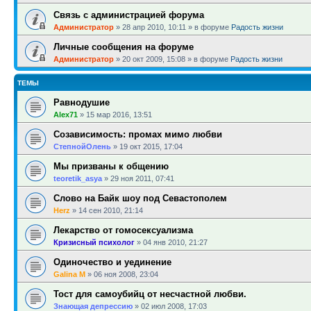
Связь с администрацией форума
Администратор
»
28 апр 2010, 10:11
» в форуме
Радость жизни
Личные сообщения на форуме
Администратор
»
20 окт 2009, 15:08
» в форуме
Радость жизни
ТЕМЫ
Равнодушие
Alex71
»
15 мар 2016, 13:51
Созависимость: промах мимо любви
СтепнойОлень
»
19 окт 2015, 17:04
Мы призваны к общению
teoretik_asya
»
29 ноя 2011, 07:41
Слово на Байк шоу под Севастополем
Herz
»
14 сен 2010, 21:14
Лекарство от гомосексуализма
Кризисный психолог
»
04 янв 2010, 21:27
Одиночество и уединение
Galina M
»
06 ноя 2008, 23:04
Тост для самоубийц от несчастной любви.
Знающая депрессию
»
02 июл 2008, 17:03