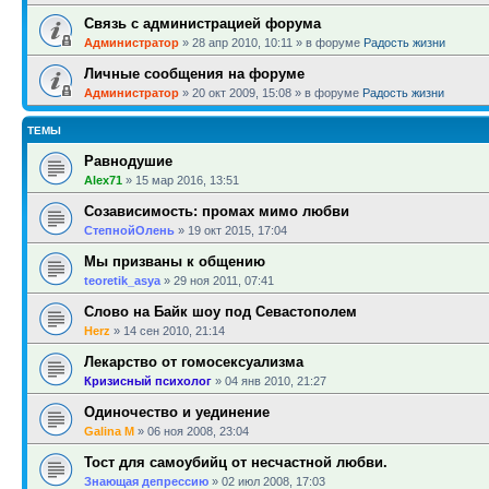
Связь с администрацией форума
Администратор
»
28 апр 2010, 10:11
» в форуме
Радость жизни
Личные сообщения на форуме
Администратор
»
20 окт 2009, 15:08
» в форуме
Радость жизни
ТЕМЫ
Равнодушие
Alex71
»
15 мар 2016, 13:51
Созависимость: промах мимо любви
СтепнойОлень
»
19 окт 2015, 17:04
Мы призваны к общению
teoretik_asya
»
29 ноя 2011, 07:41
Слово на Байк шоу под Севастополем
Herz
»
14 сен 2010, 21:14
Лекарство от гомосексуализма
Кризисный психолог
»
04 янв 2010, 21:27
Одиночество и уединение
Galina M
»
06 ноя 2008, 23:04
Тост для самоубийц от несчастной любви.
Знающая депрессию
»
02 июл 2008, 17:03