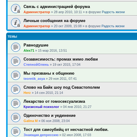
Связь с администрацией форума
Администратор
»
28 апр 2010, 10:11
» в форуме
Радость жизни
Личные сообщения на форуме
Администратор
»
20 окт 2009, 15:08
» в форуме
Радость жизни
ТЕМЫ
Равнодушие
Alex71
»
15 мар 2016, 13:51
Созависимость: промах мимо любви
СтепнойОлень
»
19 окт 2015, 17:04
Мы призваны к общению
teoretik_asya
»
29 ноя 2011, 07:41
Слово на Байк шоу под Севастополем
Herz
»
14 сен 2010, 21:14
Лекарство от гомосексуализма
Кризисный психолог
»
04 янв 2010, 21:27
Одиночество и уединение
Galina M
»
06 ноя 2008, 23:04
Тост для самоубийц от несчастной любви.
Знающая депрессию
»
02 июл 2008, 17:03