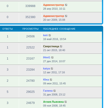
Администратор
0
339988
28 апр 2010, 10:11
Администратор
0
352380
20 окт 2009, 15:08
ОТВЕТЫ
ПРОСМОТРЫ
ПОСЛЕДНЕЕ СООБЩЕНИЕ
keti
1
24506
16 май 2016, 19:54
Сверстница
1
22522
21 окт 2015, 18:40
IHmG
1
23167
27 дек 2014, 10:07
katya
3
23284
12 авг 2011, 17:16
Юна
2
24780
09 июн 2011, 15:45
Галина
5
29025
31 дек 2008, 23:12
Агния Львовна
3
24679
09 ноя 2008, 18:45