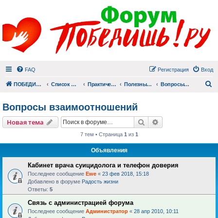
FAQ
Регистрация
Вход
П
ПОБЕДИШЬ.РУ
Список форумов
Практический раздел
Полезные материалы
Вопросы взаимоотношений
Вопросы взаимоотношений
Поиск
Расширенный пои
Новая тема
7 тем • Страница
1
из
1
Объявления
Кабинет врача суицидолога и телефон доверия
Последнее сообщение
Ewe
«
23 фев 2018, 15:18
Добавлено в форуме
Радость жизни
Ответы:
5
Связь с администрацией форума
Последнее сообщение
Администратор
«
28 апр 2010, 10:11