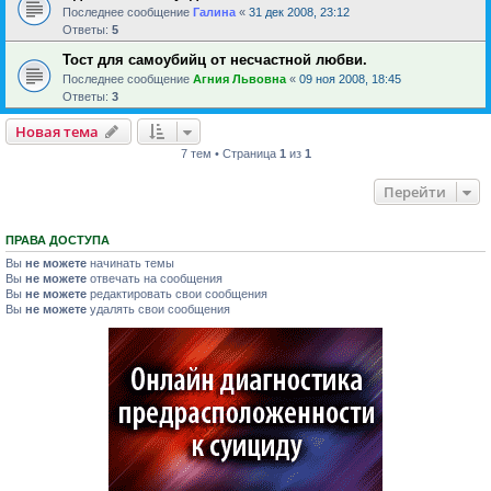
Последнее сообщение
Галина
«
31 дек 2008, 23:12
Ответы:
5
Тост для самоубийц от несчастной любви.
Последнее сообщение
Агния Львовна
«
09 ноя 2008, 18:45
Ответы:
3
Новая тема
7 тем • Страница
1
из
1
Перейти
ПРАВА ДОСТУПА
Вы
не можете
начинать темы
Вы
не можете
отвечать на сообщения
Вы
не можете
редактировать свои сообщения
Вы
не можете
удалять свои сообщения