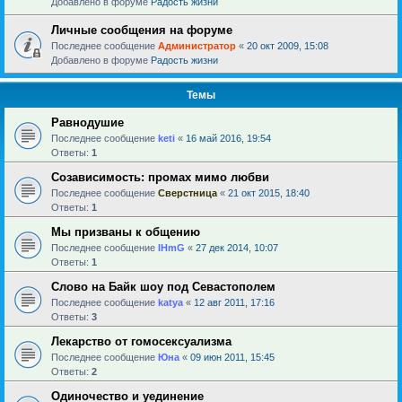
Добавлено в форуме
Радость жизни
Личные сообщения на форуме
Последнее сообщение
Администратор
«
20 окт 2009, 15:08
Добавлено в форуме
Радость жизни
Темы
Равнодушие
Последнее сообщение
keti
«
16 май 2016, 19:54
Ответы:
1
Созависимость: промах мимо любви
Последнее сообщение
Сверстница
«
21 окт 2015, 18:40
Ответы:
1
Мы призваны к общению
Последнее сообщение
IHmG
«
27 дек 2014, 10:07
Ответы:
1
Слово на Байк шоу под Севастополем
Последнее сообщение
katya
«
12 авг 2011, 17:16
Ответы:
3
Лекарство от гомосексуализма
Последнее сообщение
Юна
«
09 июн 2011, 15:45
Ответы:
2
Одиночество и уединение