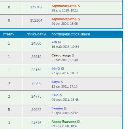
Администратор
0
339702
28 апр 2010, 10:11
Администратор
0
352104
20 окт 2009, 15:08
ОТВЕТЫ
ПРОСМОТРЫ
ПОСЛЕДНЕЕ СООБЩЕНИЕ
keti
1
24500
16 май 2016, 19:54
Сверстница
1
22519
21 окт 2015, 18:40
IHmG
1
23158
27 дек 2014, 10:07
katya
3
23280
12 авг 2011, 17:16
Юна
2
24775
09 июн 2011, 15:45
Галина
5
29022
31 дек 2008, 23:12
Агния Львовна
3
24676
09 ноя 2008, 18:45