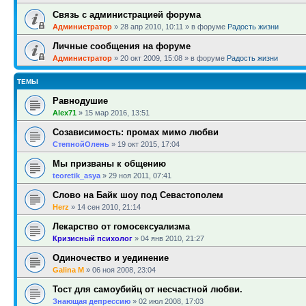
Связь с администрацией форума
Администратор
»
28 апр 2010, 10:11
» в форуме
Радость жизни
Личные сообщения на форуме
Администратор
»
20 окт 2009, 15:08
» в форуме
Радость жизни
ТЕМЫ
Равнодушие
Alex71
»
15 мар 2016, 13:51
Созависимость: промах мимо любви
СтепнойОлень
»
19 окт 2015, 17:04
Мы призваны к общению
teoretik_asya
»
29 ноя 2011, 07:41
Слово на Байк шоу под Севастополем
Herz
»
14 сен 2010, 21:14
Лекарство от гомосексуализма
Кризисный психолог
»
04 янв 2010, 21:27
Одиночество и уединение
Galina M
»
06 ноя 2008, 23:04
Тост для самоубийц от несчастной любви.
Знающая депрессию
»
02 июл 2008, 17:03